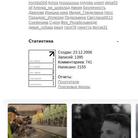
irochka506
kyriza
lyuuuuuuuu
pylynka
uvwnl
vkisa55
xif
Аленка_не_шоколад
Амния
Безличность
Джинови
Иришка-ника
Мидия_Гляделкина
Несс
Парадокс_Иллюзии
Педалькина
Светлана6613
Снеженика
Сурок
Фея_Розабельверде
дикая_собака
ришу
тася78
тинетта
фотик31
Статистика
-
Создан: 23.12.2006
Записей: 1395
Комментариев: 741
Написано: 2155
Отчеты:
Посетители
Поисковые фразы