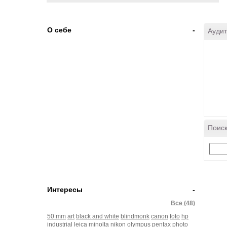
О себе
-
Аудит
Поиск
Интересы
-
Все (48)
50 mm
art
black and white
blindmonk
canon
foto
hp
industrial
leica
minolta
nikon
olympus
pentax
photo