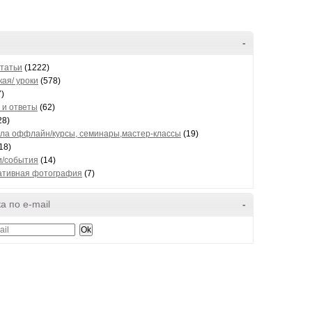
-
статьи
(1222)
ая/ уроки
(578)
)
 и ответы
(62)
28)
ла оффлайн/курсы, семинары,мастер-классы
(19)
18)
и/события
(14)
ативная фотография
(7)
а по e-mail
-