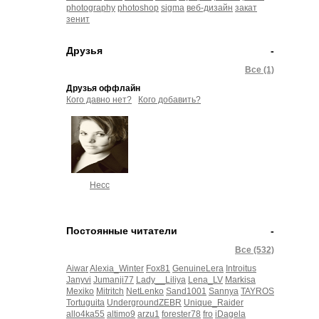
photography
photoshop
sigma
веб-дизайн
закат
зенит
Друзья
-
Все (1)
Друзья оффлайн
Кого давно нет?
Кого добавить?
Несс
Постоянные читатели
-
Все (532)
Aiwar
Alexia_Winter
Fox81
GenuineLera
Introitus
Janyvi
Jumanji77
Lady__Liliya
Lena_LV
Markisa
Mexiko
Mitritch
NetLenko
Sand1001
Sannya
TAYROS
Tortuguita
UndergroundZEBR
Unique_Raider
allo4ka55
altimo9
arzu1
forester78
fro
iDagela