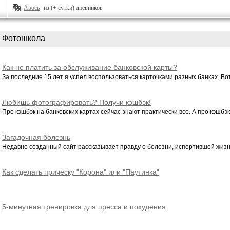
Авось
из (+ сутки) дневников
Фотошкола
Как не платить за обслуживание банковской карты?
За последние 15 лет я успел воспользоваться карточками разных банках. Вот 
Любишь фотографировать? Получи кэшбэк!
Про кэшбэк на банковских картах сейчас знают практически все. А про кэшбэк-
Загадочная болезнь
Недавно созданный сайт рассказывает правду о болезни, испортившей жизнь
Как сделать прическу "Корона" или "Паутинка"
5-минутная тренировка для пресса и похудения