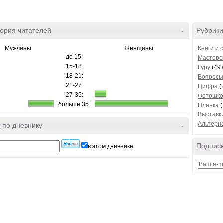
ория читателей
-
Рубрики
Мужчины
Женщины
Книги и 
до 15:
Мастерск
15-18:
Гуру
(497
18-21:
Вопросы
21-27:
Цифра
(
27-35:
Фотошко
больше 35:
Пленка
(
Выставк
Альтерн
 по дневнику
-
Подписк
в этом дневнике