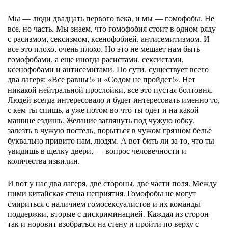
Мы — люди двадцать первого века, и мы — гомофобы. Не
все, но часть. Мы знаем, что гомофобия стоит в одном ряду
с расизмом, сексизмом, ксенофобией, антисемитизмом. И
все это плохо, очень плохо. Но это не мешает нам быть
гомофобами, а еще иногда расистами, сексистами,
ксенофобами и антисемитами. По сути, существует всего
два лагеря: «Все равны!» и «Содом не пройдет!». Нет
никакой нейтральной прослойки, все это пустая болтовня.
Людей всегда интересовало и будет интересовать именно то,
с кем ты спишь, а уже потом во что ты одет и на какой
машине ездишь. Желание заглянуть под чужую юбку,
залезть в чужую постель, порыться в чужом грязном белье
буквально привито нам, людям. А вот бить ли за то, что ты
увидишь в щелку двери, — вопрос человечности и
количества извилин.
И вот у нас два лагеря, две стороны, две части поля. Между
ними китайская стена неприятия. Гомофобы не могут
смириться с наличием гомосексуалистов и их команды
поддержки, вторые с дискриминацией. Каждая из сторон
так и норовит взобраться на стену и пройти по верху с