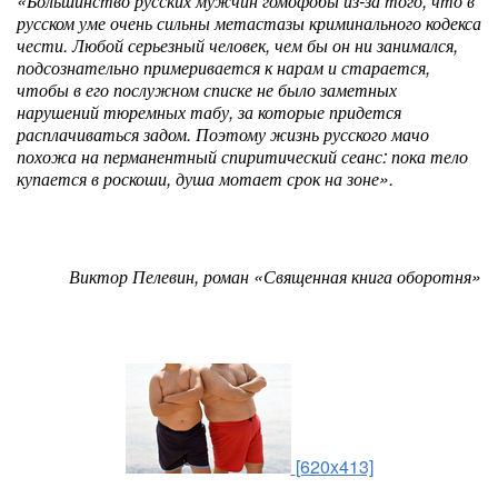
«Большинство русских мужчин гомофобы из-за того, что в
русском уме очень сильны метастазы криминального кодекса
чести. Любой серьезный человек, чем бы он ни занимался,
подсознательно примеривается к нарам и старается,
чтобы в его послужном списке не было заметных
нарушений тюремных табу, за которые придется
расплачиваться задом. Поэтому жизнь русского мачо
похожа на перманентный спиритический сеанс: пока тело
купается в роскоши, душа мотает срок на зоне».
Виктор Пелевин, роман «Священная книга оборотня»
[620x413]