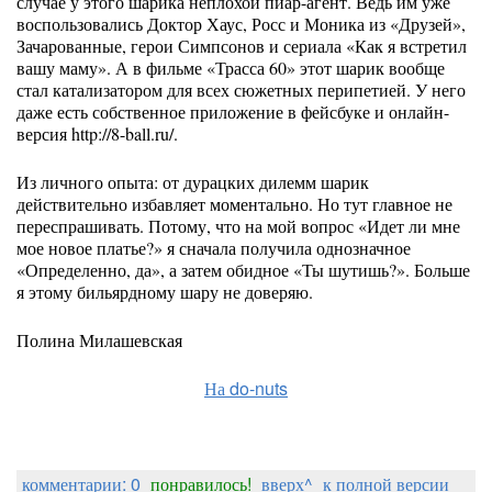
случае у этого шарика неплохой пиар-агент. Ведь им уже
воспользовались Доктор Хаус, Росс и Моника из «Друзей»,
Зачарованные, герои Симпсонов и сериала «Как я встретил
вашу маму». А в фильме «Трасса 60» этот шарик вообще
стал катализатором для всех сюжетных перипетией. У него
даже есть собственное приложение в фейсбуке и онлайн-
версия http://8-ball.ru/.
Из личного опыта: от дурацких дилемм шарик
действительно избавляет моментально. Но тут главное не
переспрашивать. Потому, что на мой вопрос «Идет ли мне
мое новое платье?» я сначала получила однозначное
«Определенно, да», а затем обидное «Ты шутишь?». Больше
я этому бильярдному шару не доверяю.
Полина Милашевская
На do-nuts
комментарии: 0
понравилось!
вверх^
к полной версии