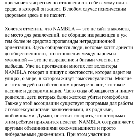
просыпается агрессия по отношению к себе самому или к
среде, в которой он живет. В любом случае психическим
здоровьем здесь и не пахнет.
Хочется отметить, что NAMBLA — это не сайт знакомств,
не место для развлечений, не сборище извращенцев и уж
тем более не средство пропаганды нетрадиционной
ориентации. Здесь собираются люди, которые хотят донести
до общественности, что отношения между парнем и
мужчиной — это не извращение и битами чувства не
выбьешь. Уже на протяжении многих лет волонтеры
NAMBLA говорят и пишут о жестокости, которая царит на
улицах, о мире, в котором живут гомосексуалисты. Многие
из этих людей на собственном примере знают, что такое
насилие и дискриминация. Часто сюда обращаются и пишут
родители, дети которых были жестоко убиты гомофобами.
Также у этой ассоциации существует программа для работы
с гомосексуалистами-заключенными, их родными,
любовниками. Думаю, не стоит говорить, что в тюрьмах
этим ребятам приходится нелегко. NAMBLA сотрудничает с
другими объединениями секс-меньшинств и просто
либеральными движениями. При этом участники