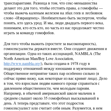
транспарантами. Разница в том, что секс-меньшинства
делают это для того, чтобы отстоять права, а гомофобы —
чтобы выжечь каленым железом на лбах геев и лесбиянок
слово «Извращенец». Необязательно быть экспертом, чтобы
понять, кто здесь урод. И мы, люди двадцать первого века,
понимаем, кто есть кто, но часть из нас продолжает честно
играть за команду гомофобов.
Для того чтобы выжить (простите за высокопарность),
гомосексуалисты держатся вместе. Они создают движения и
организации. Одна из таких ассоциаций, NAMBLA (The
North American Man/Boy Love Association,
http://www.nambla.org/
), была создана в 1978 году в
поддержку отношений между юношами и мужчинами.
Общественное неприятие таких пар особенно сильно (я
сейчас прямо вижу, как некоторые из вас кривят лица). Дело
в том, что взрослым людям намного проще справиться с
давлением общественности, чем молодым парням.
Например, в обычной американской школе мальчик в
среднем слышит около 35 гомофобных высказываний в
день. А теперь представьте, что этот подросток
гомосексуалист или считает себя оным. Разумеется, в нем