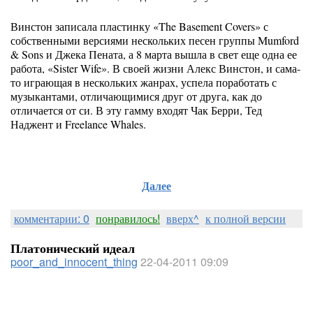
Винстон записала пластинку «The Basement Covers» с
собственными версиями нескольких песен группы Mumford
& Sons и Джека Пената, а 8 марта вышла в свет еще одна ее
работа, «Sister Wife». В своей жизни Алекс Винстон, и сама-
то играющая в нескольких жанрах, успела поработать с
музыкантами, отличающимися друг от друга, как до
отличается от си. В эту гамму входят Чак Берри, Тед
Наджент и Freelance Whales.
Далее
комментарии: 0
понравилось!
вверх^
к полной версии
Платонический идеал
poor_and_innocent_thing
22-04-2011 09:09