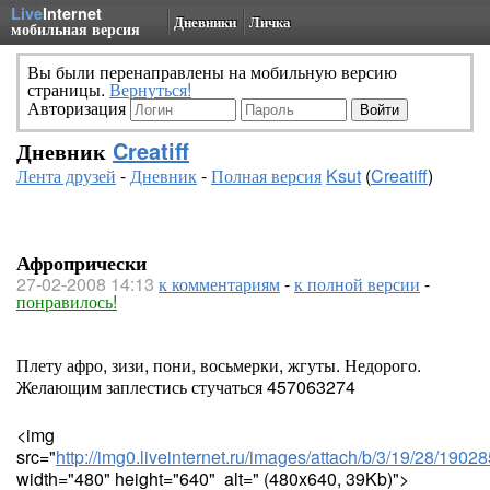
Live
Internet
Дневники
Личка
мобильная версия
Вы были перенаправлены на мобильную версию
страницы.
Вернуться!
Авторизация
Дневник
Creatiff
Лента друзей
-
Дневник
-
Полная версия
Ksut
(
Creatiff
)
Афропрически
27-02-2008 14:13
к комментариям
-
к полной версии
-
понравилось!
Плету афро, зизи, пони, восьмерки, жгуты. Недорого.
Желающим заплестись стучаться 457063274
<img
src="
http://img0.liveinternet.ru/images/attach/b/3/19/28/190
width="480" height="640" alt=" (480x640, 39Kb)">