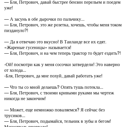
— Бля, Петрович, давай быстрее бензин перельем и поедем
уже!
— А засунь в обе дырочки по пальчику...
— Бля, Петрович, это же розетка, хочешь, чтобы меня током
пиздануло?!
— Да я отвечаю это вкусно! В Таиланде все их едят.
«Жареные гусеницы» называется!
— Бля, Петрович, и на чем теперь трактор то будет ездить?!
-Ой! посмотри как у меня сосочки затвердели! Это наверно
от холода...
-Бля, Петрович, да мне похуй, давай работать уже!
— Что ты со мной делаешь? Опять тушь потекла...
— Бля, Петрович, с твоими кривыми руками мы чертеж
никогда не закончим!
— Может, еще немножко поваляемся? Я сейчас без
трусиков...
— Бля, Петрович, подымайся, тельник в зубы и бегом!
Магистраль прорвало!