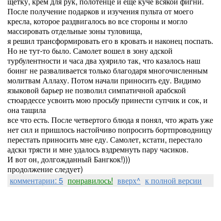
щетку, крем для рук, полотенце и еще куче всякой фигни.
После получение подарков и изучения пульта от моего
кресла, которое раздвигалось во все стороны и могло
массировать отдельные зоны туловища,
я решил трансформировать его в кровать и наконец поспать.
Но не тут-то было. Самолет вошел в зону адской
турбулентности и часа два хуярило так, что казалось наш
боинг не разваливается только благодаря многочисленным
молитвам Аллаху. Потом начали приносить еду. Видимо
языковой барьер не позволил симпатичной арабской
стюардессе усвоить мою просьбу принести супчик и сок, и
она тащила
все что есть. После четвертого блюда я понял, что жрать уже
нет сил и пришлось настойчиво попросить бортпроводницу
перестать приносить мне еду. Самолет, кстати, перестало
адски трясти и мне удалось вздремнуть пару часиков.
И вот он, долгожданный Бангкок!)))
продолжение следует)
комментарии: 5
понравилось!
вверх^
к полной версии