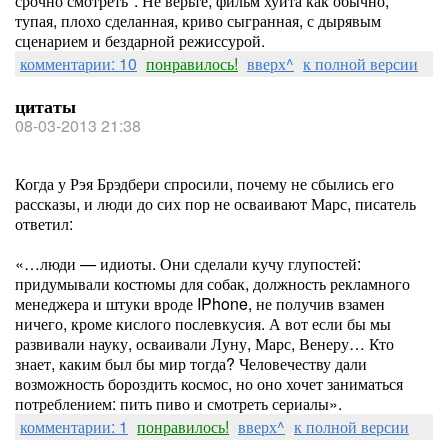
срочно смотреть". Не верьте, фильм хуита как обычно,
тупая, плохо сделанная, криво сыгранная, с дырявым
сценарием и бездарной режиссурой.
комментарии: 10
понравилось!
вверх^
к полной версии
цитаты
08-03-2013 21:38
Когда у Рэя Брэдбери спросили, почему не сбылись его
рассказы, и люди до сих пор не осваивают Марс, писатель
ответил:
«…люди — идиоты. Они сделали кучу глупостей:
придумывали костюмы для собак, должность рекламного
менеджера и штуки вроде IPhone, не получив взамен
ничего, кроме кислого послевкусия. А вот если бы мы
развивали науку, осваивали Луну, Марс, Венеру… Кто
знает, каким был бы мир тогда? Человечеству дали
возможность бороздить космос, но оно хочет заниматься
потреблением: пить пиво и смотреть сериалы».
комментарии: 1
понравилось!
вверх^
к полной версии