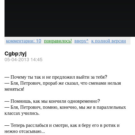
комментарии: 10
понравилось!
вверх^
к полной версии
Cgbp;tyj
05-04-2013 14:45
— Почему ты так и не предложил выйти за тебя?
— Бля, Петрович, прораб же сказал, что сменами нельзя
меняться!
— Помнишь, как мы кончили одновременно?
— Бля, Петрович, помню, конечно, мы же в параллельных
классах учились.
— Теперь расслабься и смотри, как я беру его в ротик и
нежно отсасываю...