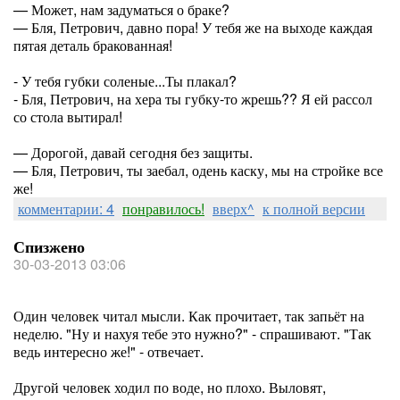
— Может, нам задуматься о браке?
— Бля, Петрович, давно пора! У тебя же на выходе каждая
пятая деталь бракованная!
- У тебя губки соленые...Ты плакал?
- Бля, Петрович, на хера ты губку-то жрешь?? Я ей рассол
со стола вытирал!
— Дорогой, давай сегодня без защиты.
— Бля, Петрович, ты заебал, одень каску, мы на стройке все
же!
комментарии: 4
понравилось!
вверх^
к полной версии
Спизжено
30-03-2013 03:06
Один человек читал мысли. Как прочитает, так запьёт на
неделю. "Ну и нахуя тебе это нужно?" - спрашивают. "Так
ведь интересно же!" - отвечает.
Другой человек ходил по воде, но плохо. Выловят,