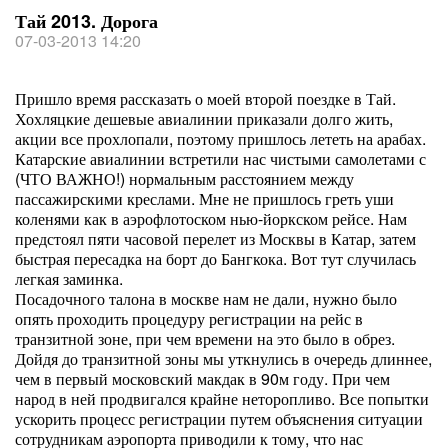
Тай 2013. Дорога
07-03-2013 14:20
Пришло время рассказать о моей второй поездке в Тай.
Хохляцкие дешевые авиалинии приказали долго жить,
акции все прохлопали, поэтому пришлось лететь на арабах.
Катарские авиалинии встретили нас чистыми самолетами с
(ЧТО ВАЖНО!) нормальным расстоянием между
пассажирскими креслами. Мне не пришлось греть уши
коленями как в аэрофлотоском нью-йоркском рейсе. Нам
предстоял пяти часовой перелет из Москвы в Катар, затем
быстрая пересадка на борт до Бангкока. Вот тут случилась
легкая заминка.
Посадочного талона в москве нам не дали, нужно было
опять проходить процедуру регистрации на рейс в
транзитной зоне, при чем времени на это было в обрез.
Дойдя до транзитной зоны мы уткнулись в очередь длиннее,
чем в первый московский макдак в 90м году. При чем
народ в ней продвигался крайне неторопливо. Все попытки
ускорить процесс регистрации путем объяснения ситуации
сотрудникам аэропорта приводили к тому, что нас