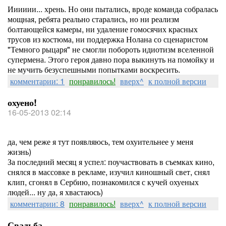
Ииииии... хрень. Но они пытались, вроде команда собралась
мощная, ребята реально старались, но ни реализм
болтающейся камеры, ни удаление гомосячих красных
трусов из костюма, ни поддержка Нолана со сценаристом
"Темного рыцаря" не смогли побороть идиотизм вселенной
супермена. Этого героя давно пора выкинуть на помойку и
не мучить безуспешными попытками воскресить.
комментарии: 1
понравилось!
вверх^
к полной версии
охуено!
16-05-2013 02:14
да, чем реже я тут появляюсь, тем охуительнее у меня
жизнь)
За последний месяц я успел: поучаствовать в съемках кино,
снялся в массовке в рекламе, изучил киношный свет, снял
клип, сгонял в Сербию, познакомился с кучей охуеных
людей... ну да, я хвастаюсь)
комментарии: 8
понравилось!
вверх^
к полной версии
Свадьба