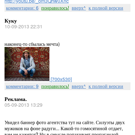
http://youtu.be/_om3Qhw0Xnc
комментарии: 6
понравилось!
вверх^
к полной версии
Куку
10-09-2013 22:31
наконец-то сбылась мечта)
[700x530]
комментарии: 9
понравилось!
вверх^
к полной версии
Реклама.
05-09-2013 13:29
Увидел баннер фото агентства тут на сайте. Силуэты двух
мужиков на фоне радуги... Какой-то гомосятиной отдает,
вам не кажется? Ну в смысле попахивает пропагандой