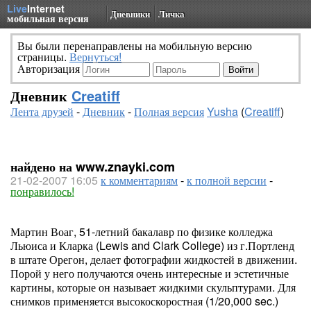
Live
Internet
Дневники
Личка
мобильная версия
Вы были перенаправлены на мобильную версию
страницы.
Вернуться!
Авторизация
Дневник
Creatiff
Лента друзей
-
Дневник
-
Полная версия
Yusha
(
Creatiff
)
найдено на www.znayki.com
21-02-2007 16:05
к комментариям
-
к полной версии
-
понравилось!
Мартин Воаг, 51-летний бакалавр по физике колледжа
Льюиса и Кларка (Lewis and Clark College) из г.Портленд
в штате Орегон, делает фотографии жидкостей в движении.
Порой у него получаются очень интересные и эстетичные
картины, которые он называет жидкими скульптурами. Для
снимков применяется высокоскоростная (1/20,000 sec.)