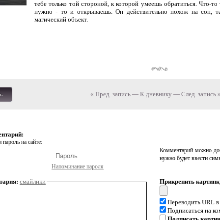
тебе только той стороной, к которой умеешь обратиться. Что-то 
нужно - то и открываешь. Он действительно похож на сон, т
магический объект.
« Пред. запись
—
К дневнику
—
След. запись 
ь
ентарий:
 пароль на сайте:
Комментарий можно доб
нужно будет ввести сим
Напоминание пароля
тария:
смайлики
Прикрепить картинк
Переводить URL в
Подписаться на к
Подписать карти