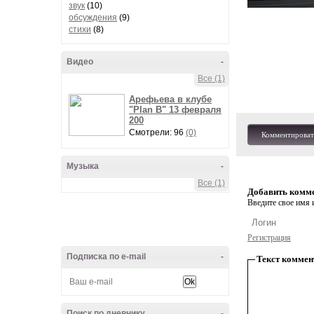
звук
(10)
обсуждения
(9)
стихи
(8)
Видео
-
Все (1)
Арефьева в клубе
"Plan B" 13 февраля
200
Смотрели: 96
(0)
Комментироват
Музыка
-
Все (1)
Добавить комм
Введите свое имя и
Регистрация
Подписка по e-mail
-
Текст коммен
Поиск по дневнику
-