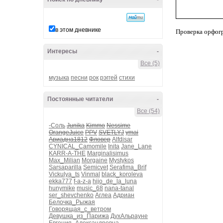
в этом дневнике
Проверка орфог
Интересы
-
Все (5)
музыка
песни
рок
рэггей
стихи
Постоянные читатели
-
Все (54)
-Соль
Junika
Kimmo
Nessime
OrangeJuice
PPV
SVETLYJ
ymai
Ариадна1812
Фловер
Alfdisar
CYNICAL_Camomile
Inita
Jane_Lane
KARR-A-THE
Marginalisimus
Max_Milian
Morgaine
Mystykos
Sarsaparilla
Semicvet
Serafima_Brif
Vickulya_ts
Vinmal
black_koroleva
ekka777
f-a-z-a
hijo_de_la_luna
hunymike
music_68
nana-tanal
ser_shevchenko
Аглеа
Адриан
Белочка_Рыжая
Говорящая_с_ветром
Девушка_из_Парижа
ДухАльрауне