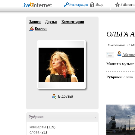
Регистрация
Вход
Рейтинги
Записи
Друзья
Комментарии
Ковчег
ОЛЬГА 
Понедельник, 22 Ма
Абелю
Может к музыке 
Рубрики:
слова
В друзья
Рубрики
-
концерты
(119)
слова
(21)