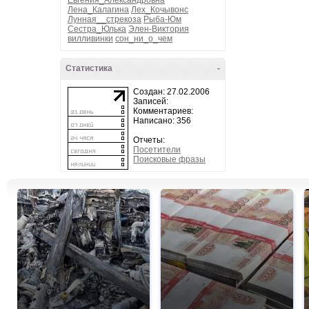
Евгения_Александровна
Лена_Калагина
Лех_Кочывонс
Лунная__стрекоза
Рыба-Юм
Сестра_Юлька
Элен-Виктория
вилливинки
сон_ни_о_чем
Статистика
-
Создан: 27.02.2006
Записей:
Комментариев:
Написано: 356
Отчеты:
Посетители
Поисковые фразы