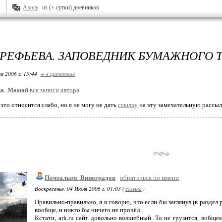
Авось
из (+ сутки) дневников
АРЕФЬЕВА. ЗАПОВЕДНИК БУМАЖНОГО Т
я 2006 г. 15:44
+ в цитатник
за_Мамай
все записи автора
это относится слабо, но я не могу не дать
ссылку
на эту замечательную рассыл
Почтальон_Виноградов
обратиться по имени
Воскресенье, 04 Июня 2006 г. 01:03 (
ссылка
)
Правильно-правильно, я и говорю, что если бы заглянул (в раздел 
вообще, и никто бы ничего не прочёл.
Кстати, ark.ru сайт довольно волшебный. То не грузится, вобще