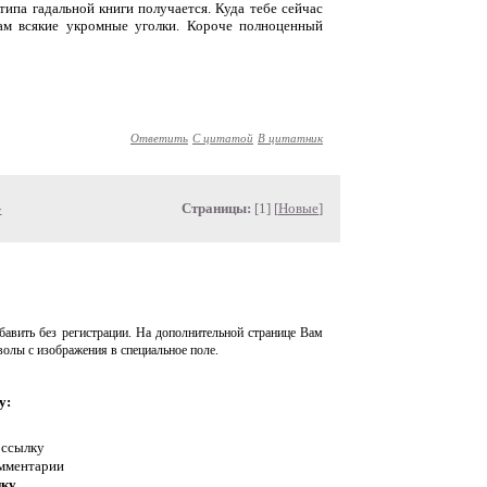
типа гадальной книги получается. Куда тебе сейчас
ам всякие укромные уголки. Короче полноценный
Ответить
С цитатой
В цитатник
»
Страницы:
[1] [
Новые
]
авить без регистрации. На дополнительной странице Вам
волы с изображения в специальное поле.
у:
 ссылку
омментарии
нку