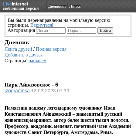
Live
Internet
Дневники
Личка
мобильная версия
Вы были перенаправлены на мобильную версию
страницы.
Вернуться!
Авторизация
Дневник
Лента друзей
/
Полная версия
Добавить в друзья
Страницы:
раньше»
Парк Айвазовское - 6
izogradinka
12-03-2023 07:33
Памятник нашему легендарному художнику.
Иван
Константинович Айвазовский – знаменитый русский
живописец-маринист, автор более шести тысяч полотен.
Профессор, академик, меценат, почетный член Академий
художеств Санкт-Петербурга, Амстердама, Рима,