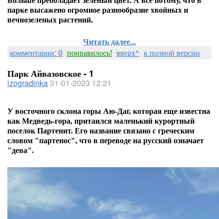
Больше преобладает зеленый цвет. А все потому, что в
парке высажено огромное разнообразие хвойных и
вечнозеленых растений.
Читать далее...
комментарии: 0
понравилось!
вверх^
к полной версии
Парк Айвазовское - 1
izogradinka
31-01-2023 12:21
У восточного склона горы Аю-Даг, которая еще известна
как Медведь-гора, притаился маленький курортный
поселок Партенит.
Его название связано с греческим
словом "партенос", что в переводе на русский означает
"дева".