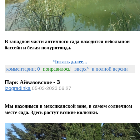
В западной части античного сада находится небольшой
бассейн и белая полуротонда.
Читать далее...
комментарии: 0
понравилось!
вверх^
к полной версии
Парк Айвазовское - 3
izogradinka
05-03-2023 06:27
Мы находимся в мексиканской зоне,
в самом солнечном
месте сада.
Здесь растут всякие колючки.