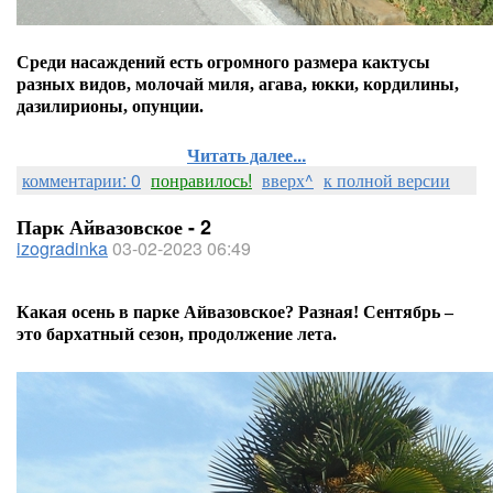
Среди насаждений есть огромного
размера кактусы
разных видов,
молочай миля, агава, юкки,
кордилины,
дазилирионы, опунции
.
Читать далее...
комментарии: 0
понравилось!
вверх^
к полной версии
Парк Айвазовское - 2
izogradinka
03-02-2023 06:49
Какая осень в парке Айвазовское? Разная! Сентябрь –
это бархатный сезон, продолжение лета.