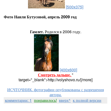
[500x375]
Фото Наили Бутусовой, апрель 2009 год
Гамлет.
Родился в 2006 году.
[400x600]
Смотреть дальше.
"
target="_blank">http://volyshovo.ru/[/more]
ИСЧТОЧНИК. фотографии опубликованы с разрешения
автора.
комментарии: 1
понравилось!
вверх^
к полной версии