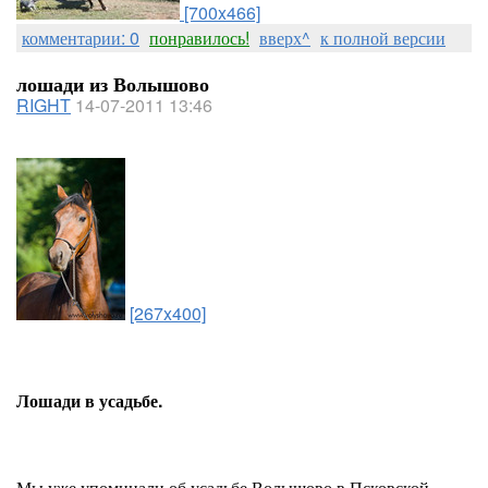
[700x466]
комментарии: 0
понравилось!
вверх^
к полной версии
лошади из Волышово
RIGHT
14-07-2011 13:46
[267x400]
Лошади в усадьбе.
Мы уже упоминали об усадьбе Волышово в Псковской