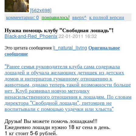
[562x698]
комментарии: 0
понравилось!
вверх^
к полной версии
Нужна помощь клубу "Свободная лошадь"!
Black-and-Red_Phoenix
22-01-2011 16:32
Это цитата сообщения
lj_natural_living
Оригинальное
сообщение
"Ранее семья руководителя клуба сама содержала
лошадей и обучала желающих детишек из детских
домов и интернатов гуманному отношению к
животным, однако теперь такой возможности больше
нет. Клуб развивал новую методику
ненасильственного отношения к лошадям. По словам
директора "Свободной лошади", питомцев не
воспитывали с помощью уздечки или хлыста"
Друзья! Вы можете помочь лошадкам!!!
Ежедневно лошади нужно 18 кг сена в день.
1 кг стоит 5-6 рублей.