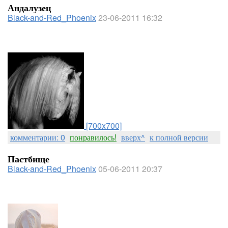
Андалузец
Black-and-Red_Phoenix
23-06-2011 16:32
[700x700]
комментарии: 0
понравилось!
вверх^
к полной версии
Пастбище
Black-and-Red_Phoenix
05-06-2011 20:37