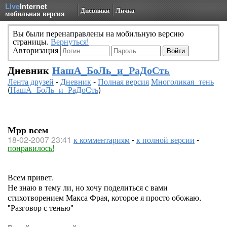
Live
Internet
Дневники
Личка
мобильная версия
Вы были перенаправлены на мобильную версию
страницы.
Вернуться!
Авторизация
Дневник
НашА_БоЛь_и_РаДоСть
Лента друзей
-
Дневник
-
Полная версия
Многоликая_тень
(
НашА_БоЛь_и_РаДоСть
)
Мрр всем
18-02-2007 23:41
к комментариям
-
к полной версии
-
понравилось!
Всем привет.
Не знаю в тему ли, но хочу поделиться с вами
стихотворением Макса Фрая, которое я просто обожаю.
"Разговор с тенью"