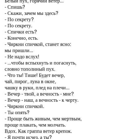
Белый пух, горячий ветер...
- Спишь?
- Скажи, зачем мы здесь?
- По секрету?
- По секрету.
- Спички есть?
- Конечно, есть.
- Чиркни спичкой, станет ясно:
мы пришли...
- Не надо вслух!
- ...чтобы вспыхнуть и погаснуть,
словно тополиный пух.
- Что ты! Тише! Будет вечер,
чай, пирог, луна в окне,
чашку в руки, плед на плечи...
- Вечер - твой, а вечность - мне?
- Вечер - наш, а вечность - к черту.
- Чиркни спичкой.
- Ты опять?
- Проще быть живым, чем мертвым,
проще плакать, чем молчать.
Вдох. Как граппа ветер крепок.
- Я почти исчез, а ты?