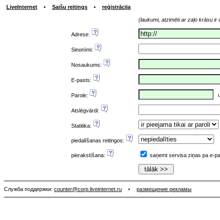
LiveInternet
•
Saišu reitings
•
reģistrācija
(laukumi, atzimēti ar zaļo krāsu ir o
Adrese:
Sinonīmi:
Nosaukums:
E-pasts:
un
Parole:
Atslēgvārdi:
Statitika:
piedalīšanas reitingos:
pierakstīšana:
saņemt servisa ziņas pa e-p
Служба поддержки:
counter@corp.liveinternet.ru
•
размещение рекламы