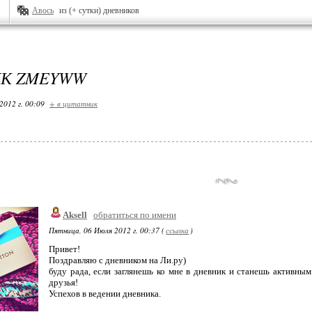
Авось
из (+ сутки) дневников
К ZMEYWW
2012 г. 00:09
+ в цитатник
Aksell
обратиться по имени
Пятница, 06 Июля 2012 г. 00:37 (
ссылка
)
Привет!
Поздравляю с дневником на Ли.ру)
буду рада, если заглянешь ко мне в дневник и станешь активным
друзья!
Успехов в ведении дневника.