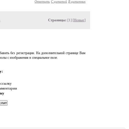
Ответить
С цитатой
В цитатник
»
Страницы:
[1] [
Новые
]
авить без регистрации. На дополнительной странице Вам
волы с изображения в специальное поле.
у:
 ссылку
омментарии
нку