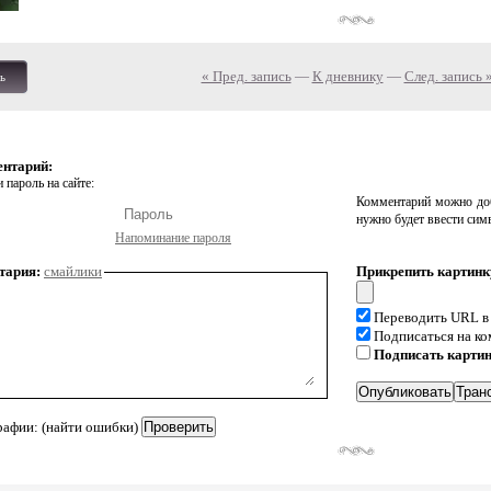
« Пред. запись
—
К дневнику
—
След. запись 
ь
ентарий:
 пароль на сайте:
Комментарий можно доб
нужно будет ввести сим
Напоминание пароля
тария:
смайлики
Прикрепить картинк
Переводить URL в
Подписаться на к
Подписать карти
рафии: (найти ошибки)