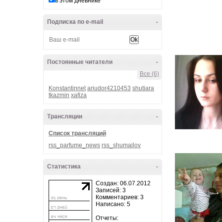
в этом дневнике
Подписка по e-mail
-
Постоянные читатели
-
Все (6)
Konstantinnet
ariudor4210453
shutiara
tkazmin
xafiza
Трансляции
-
Список трансляций
rss_parfume_news
rss_shumailov
Статистика
-
Создан: 06.07.2012
Записей: 3
Комментариев: 3
Написано: 5
Отчеты: