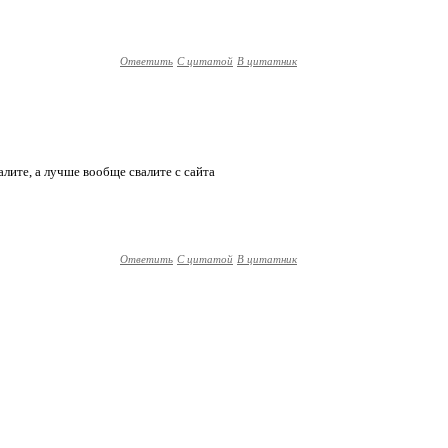
Ответить
С цитатой
В цитатник
лите, а лучше вообще свалите с сайта
Ответить
С цитатой
В цитатник