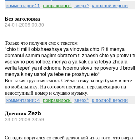
комментарии: 1
понравилось!
вверх^
к полной версии
Без заголовка
24-01-2006 00:30
Только что получил смс с текстом
"chto ti milii obizhaeshsya ya vinovata chtoli? ti menya
obmanul samim naglim obrazom ti znaesh chto ya protiv i ti
vseravno poshol bez menya a ya kak dura tebya zhdala
verila teper' ya ni odnomu tvoemu slovu ne poveryu ti brosil
menya k ney ushol ya tebe ne proshyu eto"
Вот такая грустная смска. Сейчас сижу за ноутбуком в нете
по мобильнику. На сотовом поставил переадресацию на
недоступный номер и слушаю музыку.
комментарии: 4
понравилось!
вверх^
к полной версии
Дневник Zezb
23-01-2006 23:59
Сегодня поругался со своей девчонкой из-за того, что вчера