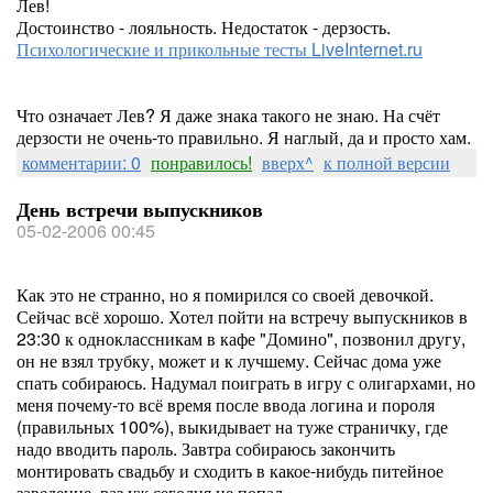
Лев!
Достоинство - лояльность. Недостаток - дерзость.
Психологические и прикольные тесты LiveInternet.ru
Что означает Лев? Я даже знака такого не знаю. На счёт
дерзости не очень-то правильно. Я наглый, да и просто хам.
комментарии: 0
понравилось!
вверх^
к полной версии
День встречи выпускников
05-02-2006 00:45
Как это не странно, но я помирился со своей девочкой.
Сейчас всё хорошо. Хотел пойти на встречу выпускников в
23:30 к одноклассникам в кафе "Домино", позвонил другу,
он не взял трубку, может и к лучшему. Сейчас дома уже
спать собираюсь. Надумал поиграть в игру с олигархами, но
меня почему-то всё время после ввода логина и пороля
(правильных 100%), выкидывает на туже страничку, где
надо вводить пароль. Завтра собираюсь закончить
монтировать свадьбу и сходить в какое-нибудь питейное
заведение, раз уж сегодня не попал.