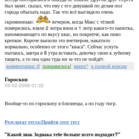
был занят, сказал, что ему с его девушкой по делам пол
города объехать надо. Так что всё выглядело очень
скромнинько:
вечером, когда Макс с тёлкой
померились, взяли 2 литра вина и 1 литр какого-то напитка,
напоминающего по вкусу квас, но покрепче, как пиво
крепкое. Короче выпили это вчетвером, накатило
нормально, особенно от этого "кваса". Сейчас уснуть
пытаюсь, завтра в 8 утра вставать, девочку свою к зубному
тащить, а то она одна туда ни за что не пойдёт.
комментарии: 0
понравилось!
вверх^
к полной версии
Гороскоп
05-02-2006 01:32
Вообще-то по гороскопу я близнецы, а по году тигр.
Результат теста:
Пройти этот тест
"Какой знак Зодиака тебе больше всего подходит?"