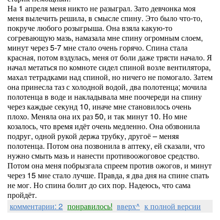
На 1 апреля меня никто не разыграл. Зато девчонка моя
меня вылечить решила, в смысле спину. Это было что-то,
покруче любого розыгрыша. Она взяла какую-то
согревающую мазь, намазала мне спину огромным слоем,
минут через 5-7 мне стало очень горячо. Спина стала
красная, потом вздулась, меня от боли даже трясти начало. Я
начал метаться по комноте сидел спиной возле вентилятора,
махал тетрадками над спиной, но ничего не помогало. Затем
она принесла таз с холодной водой, два полотенца; мочила
полотенца в воде и накладывала мне поочереди на спину
через каждые секунд 10, иначе мне становилось очень
плохо. Меняла она их раз 50, и так минут 10. Но мне
козалось, что время идёт очень медленно. Она обзвонила
подруг, одной рукой держа трубку, другоё – меняя
полотенца. Потом она позвонила в аптеку, ей сказали, что
нужно смыть мазь и нанести противоожоговое средство.
Потом она меня побрызгала спреем против ожогов, и минут
через 15 мне стало лучше. Правда, я два дня на спине спать
не мог. Но спина болит до сих пор. Надеюсь, что сама
пройдёт.
комментарии: 2
понравилось!
вверх^
к полной версии