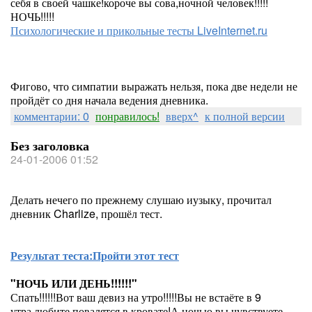
себя в своей чашке!короче вы сова,ночной человек!!!!!
НОЧЬ!!!!!
Психологические и прикольные тесты LiveInternet.ru
Фигово, что симпатии выражать нельзя, пока две недели не
пройдёт со дня начала ведения дневника.
комментарии: 0
понравилось!
вверх^
к полной версии
Без заголовка
24-01-2006 01:52
Делать нечего по прежнему слушаю иузыку, прочитал
дневник Charlize, прошёл тест.
Результат теста:
Пройти этот тест
"НОЧЬ ИЛИ ДЕНЬ!!!!!!"
Спать!!!!!!Вот ваш девиз на утро!!!!!Вы не встаёте в 9
утра,любите повалятся в кровате!А ночью вы чувствуете