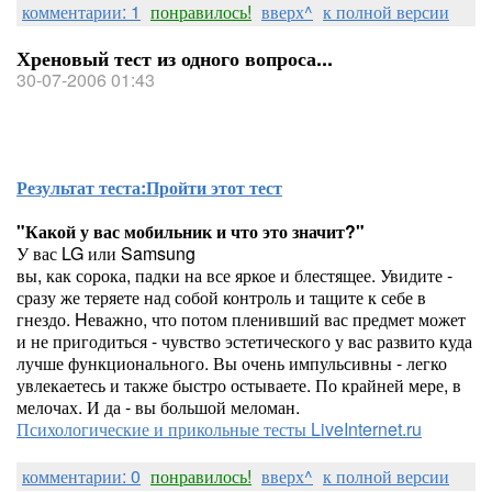
комментарии: 1
понравилось!
вверх^
к полной версии
Хреновый тест из одного вопроса...
30-07-2006 01:43
Результат теста:
Пройти этот тест
"Какой у вас мобильник и что это значит?"
У вас LG или Samsung
вы, как сорока, падки на все яркое и блестящее. Увидите -
сразу же теряете над собой контроль и тащите к себе в
гнездо. Hеважно, что потом пленивший вас предмет может
и не пригодиться - чувство эстетического у вас развито куда
лучше функционального. Вы очень импульсивны - легко
увлекаетесь и также быстро остываете. По крайней мере, в
мелочах. И да - вы большой меломан.
Психологические и прикольные тесты LiveInternet.ru
комментарии: 0
понравилось!
вверх^
к полной версии