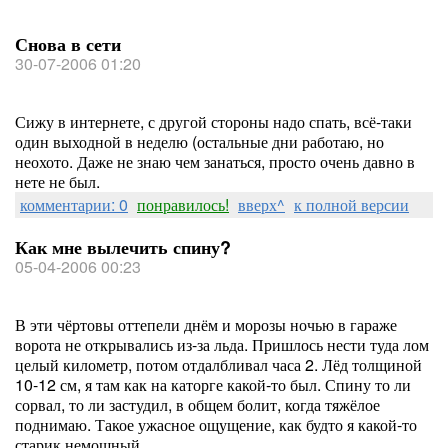
Снова в сети
30-07-2006 01:20
Сижу в интернете, с другой стороны надо спать, всё-таки
один выходной в неделю (остальные дни работаю, но
неохото. Даже не знаю чем занаться, просто очень давно в
нете не был.
комментарии: 0
понравилось!
вверх^
к полной версии
Как мне вылечить спину?
05-04-2006 00:23
В эти чёртовы оттепели днём и морозы ночью в гараже
ворота не открывались из-за льда. Пришлось нести туда лом
целый километр, потом отдалбливал часа 2. Лёд толщиной
10-12 см, я там как на каторге какой-то был. Спину то ли
сорвал, то ли застудил, в общем болит, когда тяжёлое
поднимаю. Такое ужасное ощущение, как будто я какой-то
старик немощный.