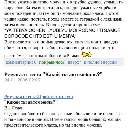
После ужасно долгово молчания в трубке удалось услышать
пару слов. Затем встретились, пол дня ужасные упрёки в
моём поведении, затем опять молчание около часа. Потом
чашка какао, постель, поход вместе за тетрадкой с лекциями,
затем вновь постель. В последствии пришло смс
"YA TEBYA OCHEN' LYUBLYU MOI RODNOI! TI SAMOE
DOROGOE CHTO EST' U MENYA"
Вот после этого и пойми девчонок, сначала почти два дня
обижаются, говорят, забирать свои вещи и подарки, что
расстаёмся, а потом люблю и всё такое.
комментарии: 0
понравилось!
вверх^
к полной версии
Результат теста "Какой ты автомобиль?"
24-01-2006 02:00
Результат теста:
Пройти этот тест
"Какой ты автомобиль?"
Вы Седан
Седаны вообще-то бывают разные - большие и не очень. Так
и ты - многое в одном. В тебе таится мощь больших машин
представительского класса, но ты вполне можешь