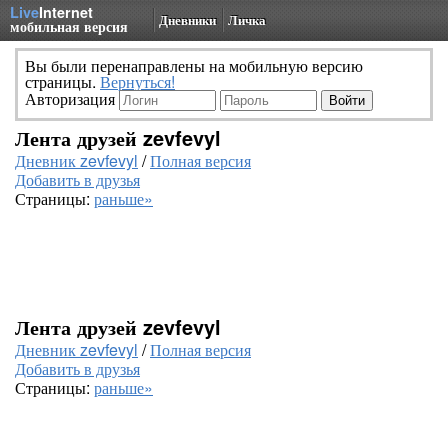
Live
Internet
Дневники
Личка
мобильная версия
Вы были перенаправлены на мобильную версию
страницы.
Вернуться!
Авторизация
Лента друзей zevfevyl
Дневник zevfevyl
/
Полная версия
Добавить в друзья
Страницы:
раньше»
Лента друзей zevfevyl
Дневник zevfevyl
/
Полная версия
Добавить в друзья
Страницы:
раньше»