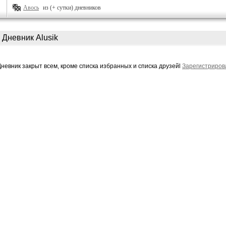
Авось
из (+ сутки) дневников
Дневник Alusik
Дневник закрыт всем, кроме списка избранных и списка друзейl
Зарегистриров