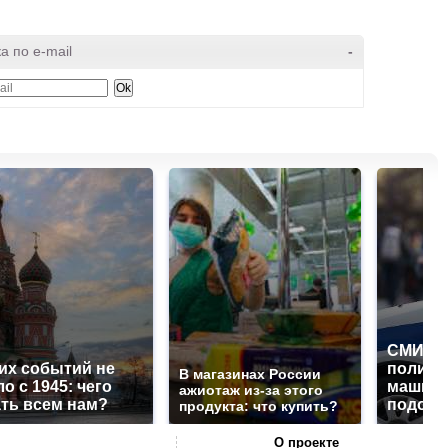
а по e-mail
-
СМИ: В
их событий не
полице
В магазинах России
о с 1945: чего
машину
ажиотаж из-за этого
ть всем нам?
подожг
продукта: что купить?
О проекте