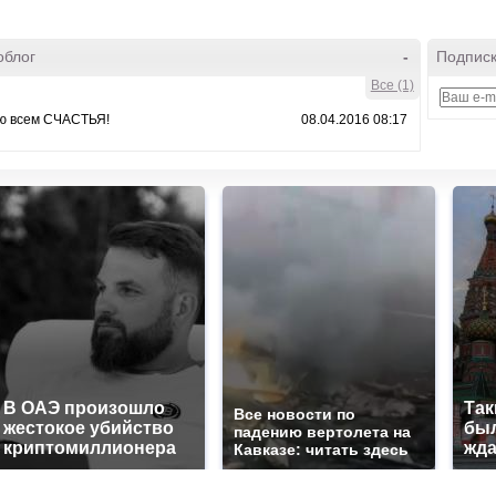
облог
-
Подписк
Все (1)
ю всем СЧАСТЬЯ!
08.04.2016 08:17
В ОАЭ произошло
Так
Все новости по
жестокое убийство
был
падению вертолета на
криптомиллионера
жда
Кавказе: читать здесь