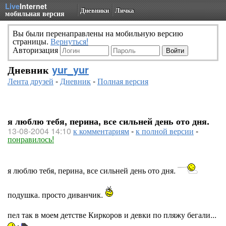
Live
Internet
Дневники
Личка
мобильная версия
Вы были перенаправлены на мобильную версию
страницы.
Вернуться!
Авторизация
Дневник
yur_yur
Лента друзей
-
Дневник
-
Полная версия
я люблю тебя, перина, все сильней день ото дня.
13-08-2004 14:10
к комментариям
-
к полной версии
-
понравилось!
я люблю тебя, перина, все сильней день ото дня.
подушка. просто диванчик.
пел так в моем детстве Киркоров и девки по пляжу бегали...