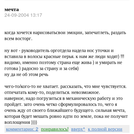
мечта
24-09-2004 13:17
когда хочется нарисоватьсвои эмоции, запечатлеть, раздать
всем восторг.
ну вот - руководитель орготдела надела нос уточки и
вставила в волосы красные перья. к нам же люди ходят) !!!
видимо, именно поэтому страна еще жива ) и умирать не
готова ) радосно за страну и за себя)
ну да не об этом речь
чего-то/кого-то не хватает. рассказать, что мне чувствуется.
отпечатать кому-то, поделиться. невозможное.
наверное, надо погрузиться в механическую работу и это
пройдет. зато очень четко сформулировалось то, чего я
очень жду от своего ближайшего будущего. сильная мечта,
которая будет мешать ровно идти по земле, пока не получит
воплощения ))))
комментарии: 2
понравилось!
вверх^
к полной версии