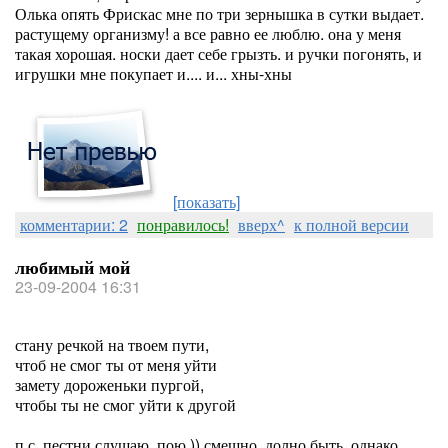
Олька опять Фрискас мне по три зернышка в сутки выдает.
растущему организму! а все равно ее люблю. она у меня
такая хорошая. носки дает себе грызть. и ручки погонять, и
игрушки мне покупает и.... и... хны-хны
[показать]
комментарии: 2
понравилось!
вверх^
к полной версии
любимый мой
23-09-2004 16:31
стану речкой на твоем пути,
чтоб не смог ты от меня уйти
замету дороженьки пургой,
чтобы ты не смог уйти к другой
п.с. пестни слушаю. пою )) смешно, долно быть, однако