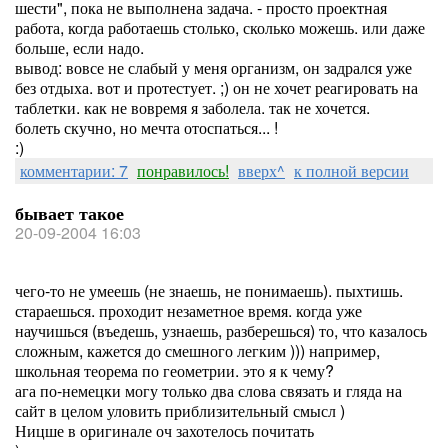
шести", пока не выполнена задача. - просто проектная
работа, когда работаешь столько, сколько можешь. или даже
больше, если надо.
вывод: вовсе не слабый у меня организм, он задрался уже
без отдыха. вот и протестует. ;) он не хочет реагировать на
таблетки. как не вовремя я заболела. так не хочется.
болеть скучно, но мечта отоспаться... !
:)
комментарии: 7
понравилось!
вверх^
к полной версии
бывает такое
20-09-2004 16:03
чего-то не умеешь (не знаешь, не понимаешь). пыхтишь.
стараешься. проходит незаметное время. когда уже
научишься (въедешь, узнаешь, разберешься) то, что казалось
сложным, кажется до смешного легким ))) например,
школьная теорема по геометрии. это я к чему?
ага по-немецки могу только два слова связать и гляда на
сайт в целом уловить приблизительный смысл )
Ницше в оригинале оч захотелось почитать