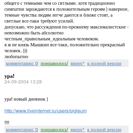
общего с темными чем со свтлыми. хотя традиционно
симпатии зарождаются к положительным героям ) наверное,
темные чувства людям легче даются и ближе стоят, а
светлые все-таки требуют усилий.
допускаю, что рассуждения по-прежнему максималистские -
невозможно быть абсолютно
честным_правильным_идеальным человеком.
я ж не князь Мышкин все-таки, положительно прекрасный
человек. )))
любопытно
комментарии: 0
понравилось!
вверх^
к полной версии
ура!
24-09-2004 13:28
ура! новый дневник )
http://www.liveinternet.ru/users/pigleum
!!!!
комментарии: 0
понравилось!
вверх^
к полной версии