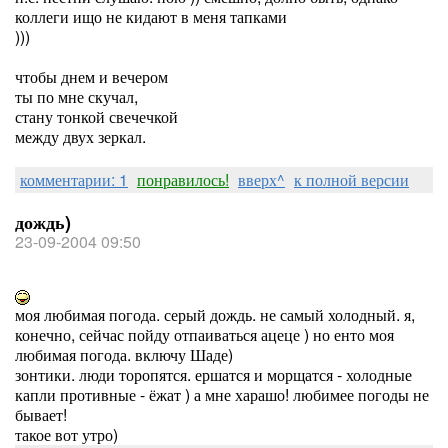
коллеги ищо не кидают в меня тапками
)))
чтобы днем и вечером
ты по мне скучал,
стану тонкой свечечкой
между двух зеркал.
комментарии: 1
понравилось!
вверх^
к полной версии
дождь)
23-09-2004 09:50
моя любимая погода. серый дождь. не самый холодный. я,
конечно, сейчас пойду отпаиваться ацеце ) но енто моя
любимая погода. включу Шаде)
зонтики. люди торопятся. ершатся и морщатся - холодные
капли противные - ёжат ) а мне харашо! любимее погоды не
бывает!
такое вот утро)