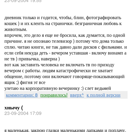
23-09-2004 19:55
дневник только и годится, чтобы, блин, фотографировать
кошек ) и их клеить на странички. безграничная любовь к
животным.
впрочем, это дело я еще не бросила, как думается, по одной
причине. я не опознаю телевизор ) потому что дома только
сплю. читаю книги, не так давно дали дисков с фильмами. и
если себя некуда деть - вечером уставшая - включу винамп а
не тв ) привычка, наверна )
вот как заставить человека не включать тв по приходу
вечером с работы. людям катастрофически не хватает
общение, поэтому они включают говоряще-показывающий
ящик ;) фигня эт все
улетаю на корпоративную вечеринку :) слет ведьмей
комментарии: 8
понравилось!
вверх^
к полной версии
хнычу (
23-09-2004 17:09
я маленькая, закрою глазки маленькими лапками и поплачу.