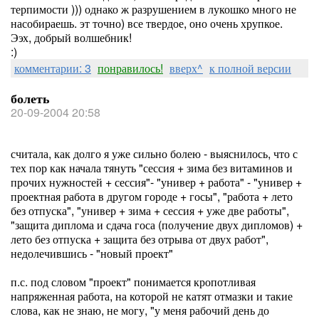
терпимости ))) однако ж разрушением в лукошко много не
насобираешь. эт точно) все твердое, оно очень хрупкое.
Ээх, добрый волшебник!
:)
комментарии: 3
понравилось!
вверх^
к полной версии
болеть
20-09-2004 20:58
считала, как долго я уже сильно болею - выяснилось, что с
тех пор как начала тянуть "сессия + зима без витаминов и
прочих нужностей + сессия"- "универ + работа" - "универ +
проектная работа в другом городе + госы", "работа + лето
без отпуска", "универ + зима + сессия + уже две работы",
"защита диплома и сдача госа (получение двух дипломов) +
лето без отпуска + защита без отрыва от двух работ",
недолечившись - "новый проект"
п.с. под словом "проект" понимается кропотливая
напряженная работа, на которой не катят отмазки и такие
слова, как не знаю, не могу, "у меня рабочий день до