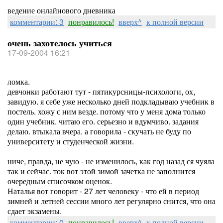
ведение онлайнового дневника
комментарии: 3
понравилось!
вверх^
к полной версии
очень захотелось учиться
17-09-2004 16:21
ломка.
девчонки работают тут - пятикурсницы-психологи, ох,
завидую. я себе уже несколько дней подкладываю учебник в
постель. хожу с ним везде. потому что у меня дома только
один учебник. читаю его. серьезно и вдумчиво. задания
делаю. втыкала вчера. а говорила - скучать не буду по
университету и студенческой жизни.
ниче, правда, не чую - не изменилось, как год назад ся чуяла
так и сейчас. ток вот этой зимой зачетка не заполнится
очередным списочком оценок.
Наталья вот говорит - 27 лет человеку - что ей в период
зимней и летней сессии много лет регулярно снится, что она
сдает экзамены.
комментарии: 0
понравилось!
вверх^
к полной версии