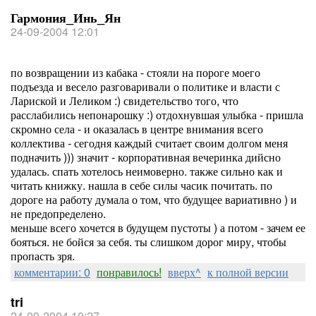
Гармония_Инь_Ян
24-09-2004 12:01
по возвращении из кабака - стояли на пороге моего
подъезда и весело разговаривали о политике и власти с
Лариской и Леликом :) свидетельство того, что
расслабились непонарошку :) отдохнувшая улыбка - пришла
скромно села - и оказалась в центре внимания всего
коллектива - сегодня каждый считает своим долгом меня
подначить ))) значит - корпоративная вечеринка дийсно
удалась. спать хотелось неимоверно. также сильно как и
читать книжку. нашла в себе силы часик почитать. по
дороге на работу думала о том, что будущее вариативно ) и
не предопределено.
меньше всего хочется в будущем пустоты ) а потом - зачем ее
бояться. не бойся за себя. ты слишком дорог миру, чтобы
пропасть зря.
комментарии: 0
понравилось!
вверх^
к полной версии
tri
24-09-2004 10:27