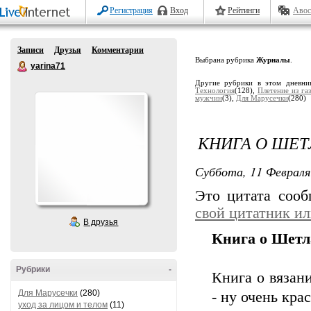
Регистрация
Вход
Рейтинги
Авос
Записи
Друзья
Комментарии
Выбрана рубрика
Журналы
.
yarina71
Другие рубрики в этом дневни
Технология
(128),
Плетение из га
мужчин
(3),
Для Марусечки
(280)
КНИГА О ШЕТ
Суббота, 11 Февраля
Это цитата соо
свой цитатник и
В друзья
Книга о Шетл
Рубрики
-
Книга о вязан
Для Марусечки
(280)
- ну очень кра
уход за лицом и телом
(11)