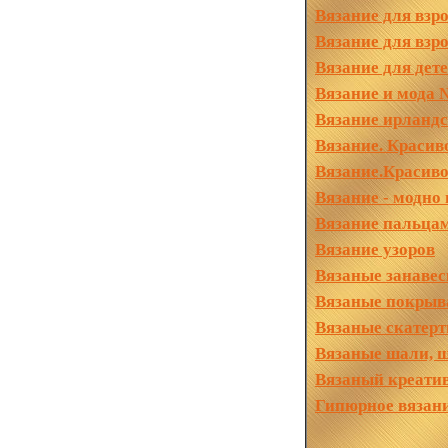
Вязание для взр
Вязание для взр
Вязание для дет
Вязание и мода 
Вязание ирланд
Вязание. Красив
Вязание.Красиво
Вязание - модно
Вязание пальцами
Вязание узоров
Вязаные занаве
Вязаные покрыв
Вязаные скатерт
Вязаные шали, ш
Вязаный креатив
Гипюрное вязани