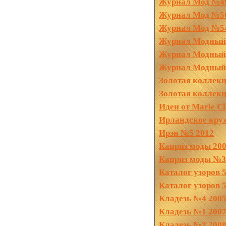
Журнал Мод №4
Журнал Мод №5
Журнал Мод №54
Журнал Модный 
Журнал Модный:
Журнал Модный 
Золотая коллек
Золотая коллекц
Идеи от Marie Cl
Ирландское круж
Ирэн №5 2012
Каприз моды 2007
Каприз моды №3
Каталог узоров 
Каталог узоров 5
Кладезь №4 200
Кладезь №1 200
Кладезь №2 200