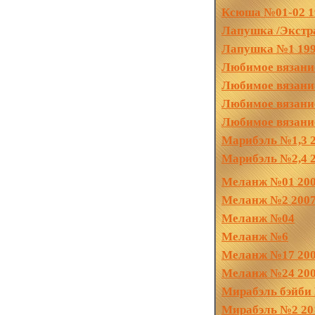
Ксюша №01-02 1
Лапушка /Экстр
Лапушка №1 19
Любимое вязани
Любимое вязани
Любимое вязани
Любимое вязани
Марибэль №1,3 2
Марибэль №2,4 
Меланж №01 20
Меланж №2 200
Меланж №04
Меланж №6
Меланж №17 20
Меланж №24 20
Мирабэль бэйби
Мирабэль №2 20