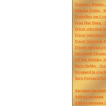
Tramas e Pontos 
Tomoko Fujita -
Trabalhos em Cr
Tran Hue Dung - N
Tricot selection 
Tricot Selection 
Tricot Selezione
Tricots spécial p'
Van Zandt Eleano
VK DK Holiday 2
Ware Debby - Scr
Wrapped in croch
Yarn Forward №3
Ажурное вязание
Азбука вязания
Азбука вязания (