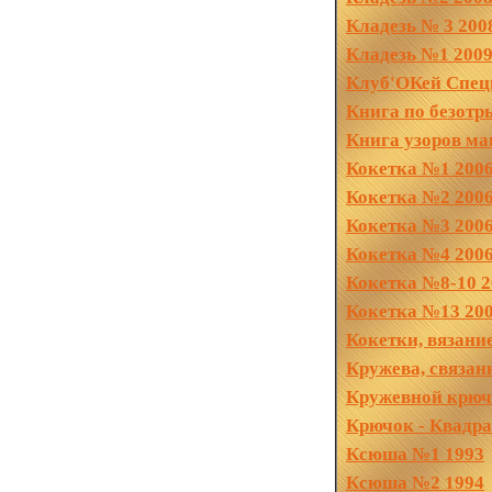
Кладезь № 3 200
Кладезь №1 2009
Клуб'ОКей Спецв
Книга по безот
Книга узоров маш
Кокетка №1 200
Кокетка №2 200
Кокетка №3 200
Кокетка №4 200
Кокетка №8-10 2
Кокетка №13 20
Кокетки, вязани
Кружева, связан
Кружевной крюч
Крючок - Квадра
Ксюша №1 1993
Ксюша №2 1994