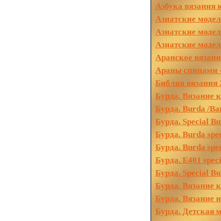
Азбука вязания
Азиатские модел
Азиатские модел
Азиатские модел
Аранское вязание
Араны спицами -
Библия вязания 
Бурда. Вязание к
Бурда. Burda /Ba
Бурда. Special 
Бурда. Burda sp
Бурда. Burda spe
Бурда. E401 spec
Бурда. Special B
Бурда. Вязание
Бурда. Вязание 
Бурда. Детская 