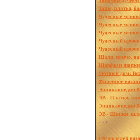
Тапочки ручной
Топы, платья, б
Чудесные мгнов
Чудесные мгнов
Чудесные мгнов
Чудесный крючо
Чудесный крючо
Шали, пончо, на
Шарфы и шапки 
Уютный дом: Вя
Филейное вязани
Энциклопедия Вя
ЭВ - Платья, то
Энциклопедия Вя
ЭВ - Шапки, шля
+++
100 моделей вяз