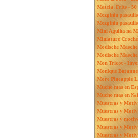
Matela, Frits - 5
Mezginiu pasauli
Mezginiu pasauli
Mini Agulha na 
Miniature Croch
Modische Masche
Modische Masche
Mon Tricot - Inv
Monique Вязание 
More Pineapple L
Mucho mas en Esp
Mucho mas en №17
Muestras y Motivo
Muestras y Motiv
Muestras y motiv
Muestras y Motiv
Muestras y Motiv