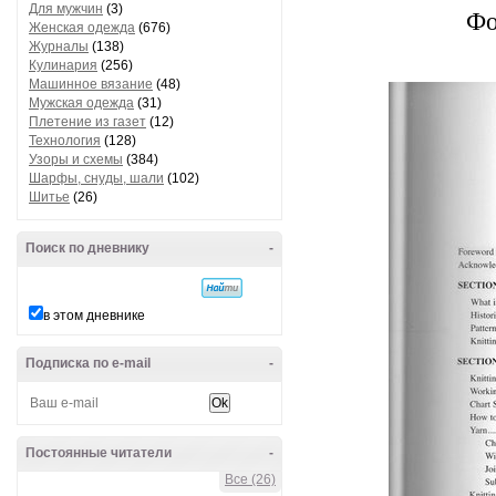
Для мужчин
(3)
Фо
Женская одежда
(676)
Журналы
(138)
Кулинария
(256)
Машинное вязание
(48)
Мужская одежда
(31)
Плетение из газет
(12)
Технология
(128)
Узоры и схемы
(384)
Шарфы, снуды, шали
(102)
Шитье
(26)
Поиск по дневнику
-
в этом дневнике
Подписка по e-mail
-
Постоянные читатели
-
Все (26)