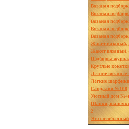
Вязаная подборк
Вязаная подборк
Вязаная подборк
Вязаная подборк
Вязаная подборк
Жакет вязаный, 
Жакет вязаный, 
Подборка журна
Круглые кокетк
Летние вязаные 
Лёгкие шарфики 
Сандалии №108
Уютный дом №4(
Шапки, шапочки
2
Этот необычный