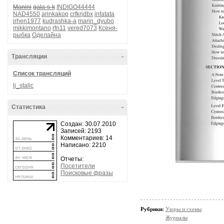
Manini
gala-s-k
INDIGO44444
NAD4550
arinkakop
crfkrjdbx
infatata
irhen1977
kudrashka-a
marin_dyubo
mikkimontano
rfn11
vered7073
Ксеня-
рыбка
Оделайна
Трансляции
-
Список трансляций
lj_stalic
Статистика
-
Создан: 30.07.2010
Записей: 2193
Комментариев: 14
Написано: 2210
Отчеты:
Посетители
Поисковые фразы
Рубрики:
Узоры и схемы
Журналы