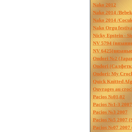
Nako 2012
Nako 2014 /Bebek
Nako 2014 /Cocuk 
Nako Orgu festiv
Nicky Epstein - 
NV 5794 (вязани
NV 6425(вязаны
Ondori №2 (Japa
Ondori (Салфетк
Ondori: My Croch
Quick Knitted Af
Ouvrages au cro
Pacios №01,02
Pacios №1-3 2007
Pacios №3 2007
Pacios №5 2007 (S
Pacios №07 2007