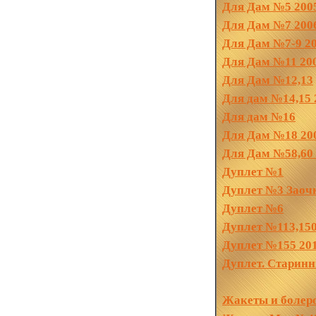
Для Дам №5 200
Для Дам №7 200
Для Дам №7-9 2
Для Дам №11 20
Для Дам №12,13
Для дам №14,15 
Для дам №16
Для Дам №18 20
Для Дам №58,60
Дуплет №1
Дуплет №3 Заочн
Дуплет №6
Дуплет №113,150
Дуплет №155 201
Дуплет. Старин
Жакеты и болер