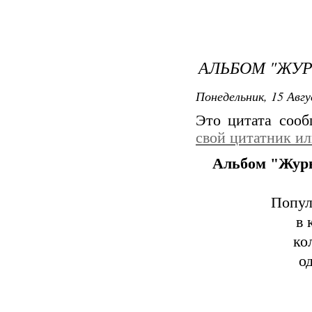
АЛЬБОМ "ЖУРН
Понедельник, 15 Авгу
Это цитата соо
свой цитатник и
Альбом "Журн
Попул
в 
ко
о