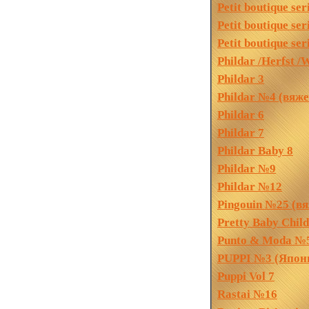
Petit boutique se
Petit boutique s
Petit boutique s
Phildar /Herfst /
Phildar 3
Phildar №4 (вяж
Phildar 6
Phildar 7
Phildar Baby 8
Phildar №9
Phildar №12
Pingouin №25 (в
Pretty Baby Chil
Punto & Moda №
PUPPI №3 (Япон
Puppi Vol 7
Rastai №16