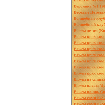
ВЕРЕНА
Verena 
Вероника №1 19
Веселые Петель
Волшебные клу
Волшебный клубо
Вяжем детям (Ки
Вяжем крючком 
Вяжем крючком 
Вяжем крючком.
Вяжем крючком 
Вяжем крючком
Вяжем крючком 
Вяжем крючком 
Вяжем на спицах
Вяжем пледы /Д
Вяжем пончо. C
Вяжем сами №2 
Вяжем сами №24