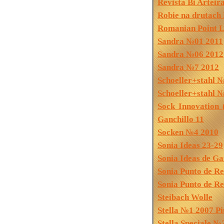
Revista Bi Artei
Robie na drutach
Romanian Point 
Sandra №01 2011
Sandra №06 2012
Sandra №7 2012
Schoeller+stahl 
Schoeller+stahl 
Sock Innovation
Ganchillo 11
Socken №4 2010
Sonia Ideas 23-29
Sonia Ideas de Ga
Sonia Punto de R
Sonia Punto de R
Steibach Wolle
Stella №1 2007 Pi
Stella Speciale №