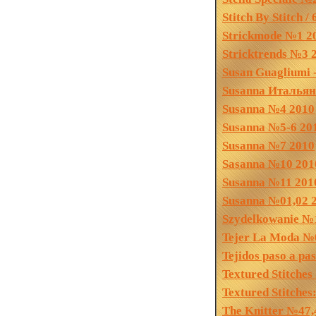
Stitch By Stitch 
Strickmode №1 2
Stricktrends №3 
Susan Guagliumi - 
Susanna Итальян
Susanna №4 2010
Susanna №5-6 20
Susanna №7 2010
Sasanna №10 201
Susanna №11 201
Susanna №01,02
Szydelkowanie №
Tejer La Moda №
Tejidos paso a pa
Textured Stitches
Textured Stitches
The Knitter №47,