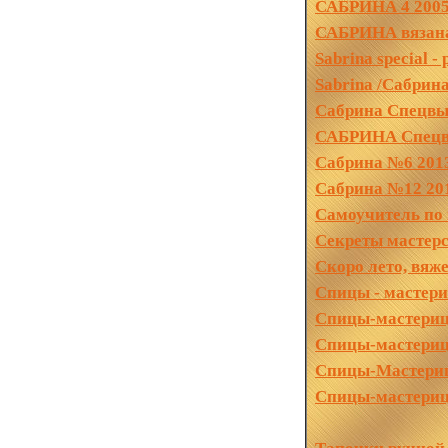
САБРИНА 4 200
САБРИНА вязана
Sabrina special -
Sabrina /Сабрин
Сабрина Спецвы
САБРИНА Спецвы
Сабрина №6 201
Сабрина №12 201
Самоучитель по 
Секреты мастерс
Скоро лето, вяж
Спицы - мастери
Спицы-мастерицы
Спицы-мастерицы
Спицы-Мастерицы
Спицы-мастериц