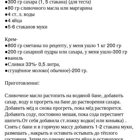
●300 гр сахара (1, 5 стакана) (для теста)
●80 гр сливочного масла или маргарина
●4 ст. л. воды
●4 яйца
●5-6 стаканов муки
Крем-
●800 гр сметаны по рецепту, у меня ушло 1 кг 200 гр
●200 гр сахарной пудры или сахара, у меня ушло-300 гр
●ваниль
●Сливки 33%- 0,5 литра,
●сгущённое молоко( обычное)-200 гр.
Приготовление:
Сливочное масло растопить на водяной бане, добавить
сахар, воду и прогреть на бане до растворения сахара.
Добавить мёд и снова прогреть, пока мёд растворится.
Добавить соду, постоянно мешая, пока сода перестанет
шипеть.От себя добавила ст.ложку водки( или коньяка) .
Снять с бани и в горячую массу добавить 1-2 стакана муки,
размешать , накрыть и оставить остывать до тёплого
состояния. Затем по одному ввести яйца и оставшуюся