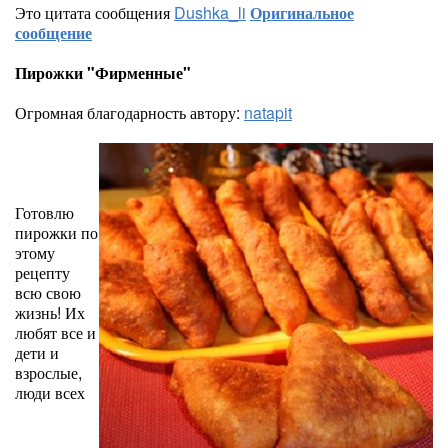
Это цитата сообщения
Dushka_li
Оригинальное
сообщение
Пирожки "Фирменные"
Огромная благодарность автору:
natapit
Готовлю
пирожки по
этому
рецепту
всю свою
жизнь! Их
любят все и
дети и
взрослые,
люди всех