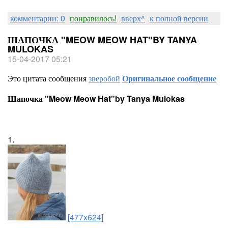
комментарии: 0
понравилось!
вверх^
к полной версии
ШАПОЧКА "MEOW MEOW HAT"BY TANYA
MULOKAS
15-04-2017 05:21
Это цитата сообщения
зверобой
Оригинальное сообщение
Шапочка "Meow Meow Hat"by Tanya Mulokas
1.
[477x624]