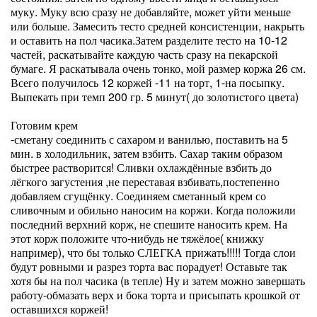
муку. Муку всю сразу не добавляйте, может уйти меньше
или больше. Замесить тесто средней консистенции, накрыть
и оставить на пол часика.Затем разделите тесто на 10-12
частей, раскатывайте каждую часть сразу на пекарской
бумаге. Я раскатывала очень тонко, мой размер коржа 26 см.
Всего получилось 12 коржей -11 на торт, 1-на посыпку.
Выпекать при темп 200 гр. 5 минут( до золотистого цвета)
Готовим крем
-сметану соединить с сахаром и ванилью, поставить на 5
мин. в холодильник, затем взбить. Сахар таким образом
быстрее растворится! Сливки охлаждённые взбить до
лёгкого загустения ,не переставая взбивать,постепенно
добавляем сгущёнку. Соединяем сметанный крем со
сливочным и обильно наносим на коржи. Когда положили
последний верхний корж, не спешите наносить крем. На
этот корж положите что-нибудь не тяжёлое( книжку
например), что бы только СЛЕГКА прижать!!!!! Тогда слои
будут ровными и разрез торта вас порадует! Оставьте так
хотя бы на пол часика (в тепле) Ну и затем можно завершать
работу-обмазать верх и бока торта и присыпать крошкой от
оставшихся коржей!