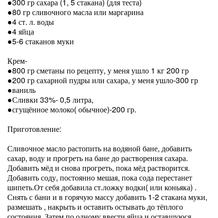
●300 гр сахара (1, 5 стакана) (для теста)
●80 гр сливочного масла или маргарина
●4 ст. л. воды
●4 яйца
●5-6 стаканов муки
Крем-
●800 гр сметаны по рецепту, у меня ушло 1 кг 200 гр
●200 гр сахарной пудры или сахара, у меня ушло-300 гр
●ваниль
●Сливки 33%- 0,5 литра,
●сгущённое молоко( обычное)-200 гр.
Приготовление:
Сливочное масло растопить на водяной бане, добавить
сахар, воду и прогреть на бане до растворения сахара.
Добавить мёд и снова прогреть, пока мёд растворится.
Добавить соду, постоянно мешая, пока сода перестанет
шипеть.От себя добавила ст.ложку водки( или коньяка) .
Снять с бани и в горячую массу добавить 1-2 стакана муки,
размешать , накрыть и оставить остывать до тёплого
состояния. Затем по одному ввести яйца и оставшуюся