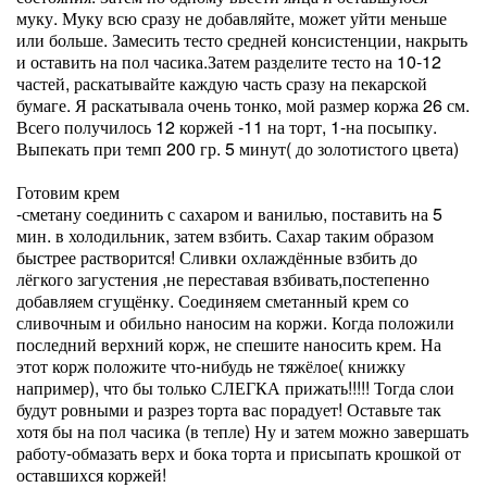
муку. Муку всю сразу не добавляйте, может уйти меньше
или больше. Замесить тесто средней консистенции, накрыть
и оставить на пол часика.Затем разделите тесто на 10-12
частей, раскатывайте каждую часть сразу на пекарской
бумаге. Я раскатывала очень тонко, мой размер коржа 26 см.
Всего получилось 12 коржей -11 на торт, 1-на посыпку.
Выпекать при темп 200 гр. 5 минут( до золотистого цвета)
Готовим крем
-сметану соединить с сахаром и ванилью, поставить на 5
мин. в холодильник, затем взбить. Сахар таким образом
быстрее растворится! Сливки охлаждённые взбить до
лёгкого загустения ,не переставая взбивать,постепенно
добавляем сгущёнку. Соединяем сметанный крем со
сливочным и обильно наносим на коржи. Когда положили
последний верхний корж, не спешите наносить крем. На
этот корж положите что-нибудь не тяжёлое( книжку
например), что бы только СЛЕГКА прижать!!!!! Тогда слои
будут ровными и разрез торта вас порадует! Оставьте так
хотя бы на пол часика (в тепле) Ну и затем можно завершать
работу-обмазать верх и бока торта и присыпать крошкой от
оставшихся коржей!