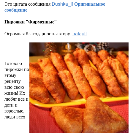
Это цитата сообщения
Dushka_li
Оригинальное
сообщение
Пирожки "Фирменные"
Огромная благодарность автору:
natapit
Готовлю
пирожки по
этому
рецепту
всю свою
жизнь! Их
любят все и
дети и
взрослые,
люди всех