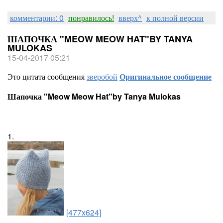
комментарии: 0
понравилось!
вверх^
к полной версии
ШАПОЧКА "MEOW MEOW HAT"BY TANYA
MULOKAS
15-04-2017 05:21
Это цитата сообщения
зверобой
Оригинальное сообщение
Шапочка "Meow Meow Hat"by Tanya Mulokas
1.
[477x624]