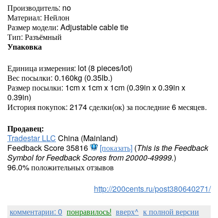
Производитель: no
Материал: Нейлон
Размер модели: Adjustable cable tie
Тип: Разъёмный
Упаковка
Единица измерения: lot (8 pieces/lot)
Вес посылки: 0.160kg (0.35lb.)
Размер посылки: 1cm x 1cm x 1cm (0.39in x 0.39in x
0.39in)
История покупок: 2174 сделки(ок) за последние 6 месяцев.
Продавец:
Tradestar LLC
China (Mainland)
Feedback Score 35816
[показать]
(
This is the Feedback
Symbol for Feedback Scores from 20000-49999.
)
96.0% положительных отзывов
http://200cents.ru/post380640271/
комментарии: 0
понравилось!
вверх^
к полной версии