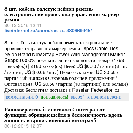
8 шт. кабель галстук нейлон ремень
электропитание проволока управления маркер
ремни
30-12-2015 12:41
liveinternet.ru/users/rss_a...380669945/
8 шт. кабель галстук нейлон ремень электропитание
проволока управления маркер ремни | 8pcs Cable Ties
Nylon Brand New Strap Power Wire Management Marker
Straps 100.0% покупателей понравился этот товар! (1793
голоса(ов)) | 2186 заказа(ов) Цена: US $0.73 / партия (8 шт.
/ партия , US $ 0.08 / шт. ) Цена со скидкой: US $0.58 /
партия 13h:43m:54s Сэкономь больше в приложении *
Оптовая цена: US $0.58 / партия (10 партии(й) или больше)
Доставка: Бесплатная доставка в Russian Federation сл
комментарии: 0
понравилось!
вверх^
к полной версии
Равновероятный многочлен: интеграл от
функции, обращающейся в бесконечность вдоль
линии или криволинейный интеграл?
30-12-2015 12:37