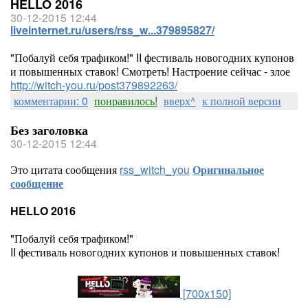
HELLO 2016
30-12-2015 12:44
liveinternet.ru/users/rss_w...379895827/
"Побалуй себя трафиком!" II фестиваль новогодних купонов
и повышенных ставок! Смотреть! Настроение сейчас - злое
http://witch-you.ru/post379892263/
комментарии: 0
понравилось!
вверх^
к полной версии
Без заголовка
30-12-2015 12:44
Это цитата сообщения
rss_witch_you
Оригинальное
сообщение
HELLO 2016
"Побалуй себя трафиком!"
II фестиваль новогодних купонов и повышенных ставок!
[700x150]