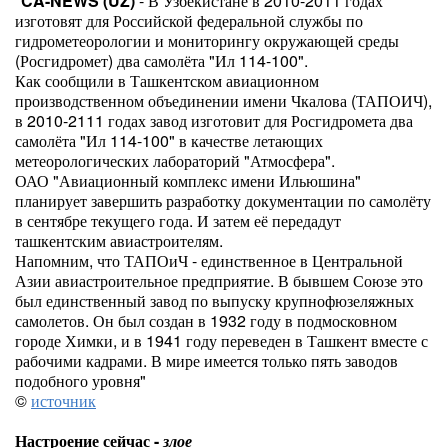
"
CA-NEWS (UZ)
- В Узбекистане в 2010-2011 годах
изготовят для Российской федеральной службы по
гидрометеорологии и мониторингу окружающей среды
(Росгидромет) два самолёта "Ил 114-100".
Как сообщили в Ташкентском авиационном
производственном объединении имени Чкалова (ТАПОИЧ),
в 2010-2111 годах завод изготовит для Росгидромета два
самолёта "Ил 114-100" в качестве летающих
метеорологических лабораторий "Атмосфера".
ОАО "Авиационный комплекс имени Ильюшина"
планирует завершить разработку документации по самолёту
в сентябре текущего года. И затем её передадут
ташкентским авиастроителям.
Напомним, что ТАПОиЧ - единственное в Центральной
Азии авиастроительное предприятие. В бывшем Союзе это
был единственный завод по выпуску крупнофюзеляжных
самолетов. Он был создан в 1932 году в подмосковном
городе Химки, и в 1941 году переведен в Ташкент вместе с
рабочими кадрами. В мире имеется только пять заводов
подобного уровня"
©
источник
Настроение сейчас -
злое