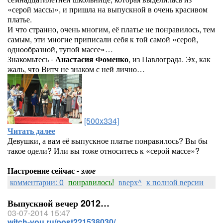
«серой массы», и пришла на выпускной в очень красивом
платье.
И что странно, очень многим, её платье не понравилось, тем
самым, эти многие приписали себя к той самой «серой,
однообразной, тупой массе»…
Знакомьтесь -
Анастасия Фоменко
, из Павлограда. Эх, как
жаль, что Витч не знаком с ней лично…
[500x334]
Читать далее
Девушки, а вам её выпускное платье понравилось? Вы бы
такое одели? Или вы тоже относитесь к «серой массе»?
Настроение сейчас -
злое
комментарии: 0
понравилось!
вверх^
к полной версии
Выпускной вечер 2012…
03-07-2014 15:47
witch-you.ru/post221538030/