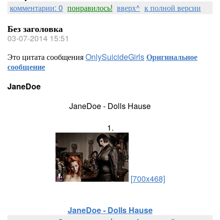
комментарии: 0
понравилось!
вверх^
к полной версии
Без заголовка
03-07-2014 15:51
Это цитата сообщения
OnlySuicideGirls
Оригинальное
сообщение
JaneDoe
JaneDoe - Dolls Hause
1.
[700x468]
JaneDoe - Dolls Hause