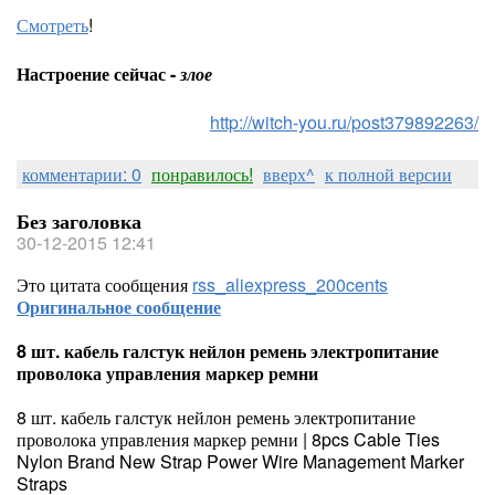
Смотреть
!
Настроение сейчас -
злое
http://witch-you.ru/post379892263/
комментарии: 0
понравилось!
вверх^
к полной версии
Без заголовка
30-12-2015 12:41
Это цитата сообщения
rss_aliexpress_200cents
Оригинальное сообщение
8 шт. кабель галстук нейлон ремень электропитание
проволока управления маркер ремни
8 шт. кабель галстук нейлон ремень электропитание
проволока управления маркер ремни | 8pcs Cable Ties
Nylon Brand New Strap Power Wire Management Marker
Straps