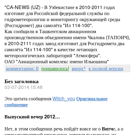
"CA-NEWS (UZ) - В Узбекистане в 2010-2011 годах
изготовят для Российской федеральной службы по
гидрометеорологии и мониторингу окружающей среды
(Росгидромет) два самолёта "Ил 114-100".
Как сообщили в Ташкентском авиационном
производственном объединении имени Чкалова (ТАПОИЧ),
в 2010-2111 годах завод изготовит для Росгидромета два
самолёта "Ил 114-100" в качестве летающих
метеорологических лабораторий "Атмосфера".
ОАО "Авиационный комплекс имени Ильюшина"
комментарии: 0
понравилось!
вверх^
к полной версии
Без заголовка
03-07-2014 15:48
Это цитата сообщения
Witch_you
Оригинальное
сообщение
Выпускной вечер 2012…
Нет, в этом сообщении речь пойдёт вовсе не о
Витч
е, а о
семнадцатилетней школьнице, которая выделилась из