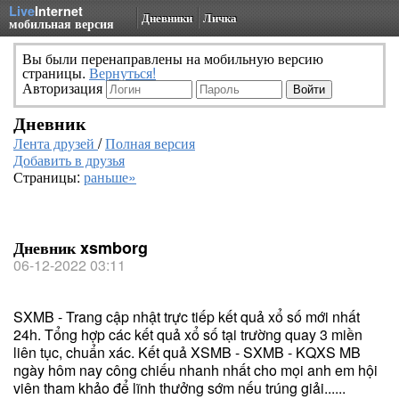
Live
Internet
Дневники
Личка
мобильная версия
Вы были перенаправлены на мобильную версию
страницы.
Вернуться!
Авторизация
Дневник
Лента друзей
/
Полная версия
Добавить в друзья
Страницы:
раньше»
Дневник xsmborg
06-12-2022 03:11
SXMB - Trang cập nhật trực tiếp kết quả xổ số mới nhất
24h. Tổng hợp các kết quả xổ số tại trường quay 3 miền
liên tục, chuẩn xác. Kết quả XSMB - SXMB - KQXS MB
ngày hôm nay công chiếu nhanh nhất cho mọi anh em hội
viên tham khảo để lĩnh thưởng sớm nếu trúng giải......