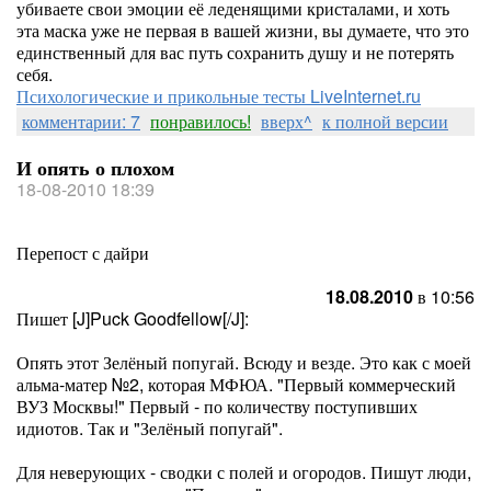
убиваете свои эмоции её леденящими кристалами, и хоть
эта маска уже не первая в вашей жизни, вы думаете, что это
единственный для вас путь сохранить душу и не потерять
себя.
Психологические и прикольные тесты LiveInternet.ru
комментарии: 7
понравилось!
вверх^
к полной версии
И опять о плохом
18-08-2010 18:39
Перепост с дайри
18.08.2010
в 10:56
Пишет [J]Puck Goodfellow[/J]:
Опять этот Зелёный попугай. Всюду и везде. Это как с моей
альма-матер №2, которая МФЮА. "Первый коммерческий
ВУЗ Москвы!" Первый - по количеству поступивших
идиотов. Так и "Зелёный попугай".
Для неверующих - сводки с полей и огородов. Пишут люди,