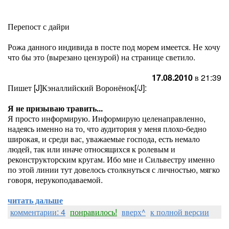
Перепост с дайри
Рожа данного индивида в посте под морем имеется. Не хочу
что бы это (вырезано цензурой) на странице светило.
17.08.2010
в 21:39
Пишет [J]Кэналлийский Воронёнок[/J]:
Я не призываю травить...
Я просто информирую. Информирую целенаправленно,
надеясь именно на то, что аудитория у меня плохо-бедно
широкая, и среди вас, уважаемые господа, есть немало
людей, так или иначе относящихся к ролевым и
реконструкторским кругам. Ибо мне и Сильвестру именно
по этой линии тут довелось столкнуться с личностью, мягко
говоря, нерукоподаваемой.
читать дальше
комментарии: 4
понравилось!
вверх^
к полной версии