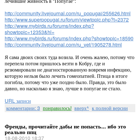
лечившие живность в "Попугае":
http://community.livejournal.com/ru_popugai/255626.html
http://www.superpopugai.ru/forum/viewtopic.php?t=2372
http://www.mybirds.ru/forums/index.php?
showtopic=12353&hl=
http://www.mybirds.ru/forums/index.php?showtopic=18590
http://community.livejournal.com/ru_vet/1905278.html
Я сама двоих своих туда возила. И очень жалею, потому что
перепела потом пришлось везти в Кобру, где и
резюмировали не диагностированную вовремя инфекцию,
которую нельзя было лечить гомеопатией. Птица в итоге
погибла, потому что уже поздно было. Правда, это было
давно, но насколько я знаю, лучше в попугае не стало.
URL записи
комментарии: 3
понравилось!
вверх^
к полной версии
Френды, прочитайте дабы не попасть... ибо это
реально ппц
18-08-2010 18:37