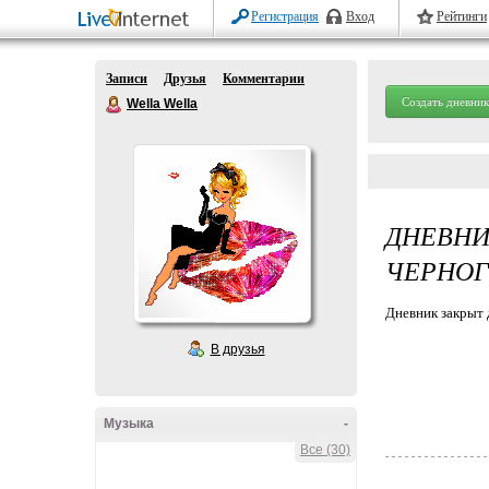
Регистрация
Вход
Рейтинги
Записи
Друзья
Комментарии
Создать дневник
Wella Wella
ДНЕВНИ
ЧЕРНОГ
Дневник закрыт 
В друзья
Музыка
-
Все (30)