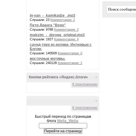
in-yan_-_kamikadze_.mp3
Слушали: 23
Комментарии: 2
Петр Дранга "Веро"
Слушали: 9788
Комментарии: 2
maksim_-_doroga_original.mp3
Слушали: 1927
Комментарии: 4
саунд-трек из ролика- Интервью с
Богом-
Слушали: 140509
Комментарии: 0
восточные мотивы.
Слушали: 240128
Комментарии: 2
Кнопки рейтинга «Яндекс.блоги»
-
К приложению
-
К приложению
Быстрый переход по страницам
блога
Wella_Wella
: