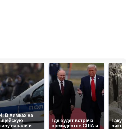
: В Химках на
лицейскую
Где будет встреча
Такую 
ину напали и
президентов США и
никто н