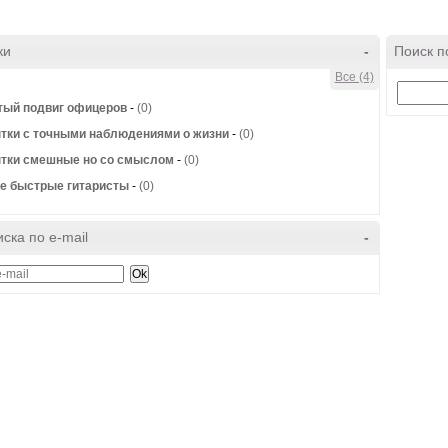
ки
-
Поиск п
Все (4)
тый подвиг офицеров
-
(0)
тки с точными наблюдениями о жизни
-
(0)
тки смешные но со смыслом
-
(0)
е быстрые гитаристы
-
(0)
ска по e-mail
-