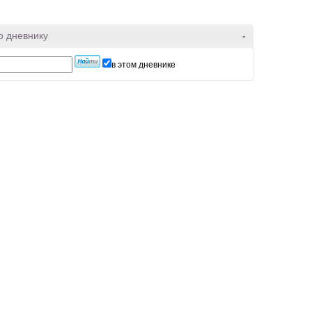
о дневнику
-
в этом дневнике