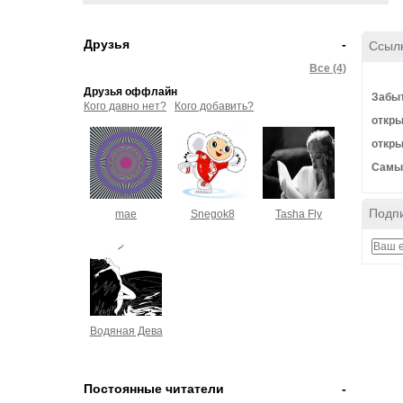
Друзья
-
Ссыл
Все (4)
Друзья оффлайн
Забы
Кого давно нет?
Кого добавить?
откры
откры
Самы
Подпи
mae
Snegok8
Tasha Fly
Водяная Дева
Постоянные читатели
-