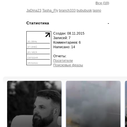
Все (10)
JaDina23
Tasha_Fly
branch333
bububusk
lasno
Статистика
-
Создан: 08.11.2015
Записей: 7
Комментариев: 6
Написано: 14
Отчеты:
Посетители
Поисковые фразы