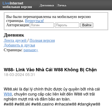
Live
Internet
Дневники
Личка
мобильная версия
Вы были перенаправлены на мобильную версию
страницы.
Вернуться!
Авторизация
Дневник
Лента друзей
/
Полная версия
Добавить в друзья
Страницы:
раньше»
W88- Link Vào Nhà Cái W88 Không Bị Chặn
18-03-2024 05:31
W88.ski là đại lý chính thức được ủy quyền bởi nhà cái
W88
, chuyên cung cấp các liên kết đến W88 với trải
nghiệm mượt mà và đảm bảo an toàn.
#w88 #w88.ski #w88.casino #nhacaiw88 #dangkyw88