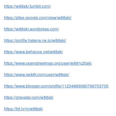
https://w88ski.tumblr.com/
https://sites.google.com/view/w88ski/
https://w88ski.wordpress.com/
https://profile.hatena.ne.jp/w88ski/
https://www.behance.net/w88ski
https://www.openstreetmap.org/user/w88%20ski
https://www.reddit.com/user/w88ski/
https://www.blogger.com/profile/11234889080799703705
https://gravatar.com/w88ski
https://bit.ly/m/w88ski