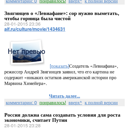
комментарии: 0
понравилось!
вверх^
к полной версии
Звягинцев о «Левиафане»: сор нужно выметать,
чтобы горница была чистой
28-01-2015 23:36
aif.ru/culture/movie/1434631
[показать]
Создатель «Левиафана»,
режиссер Андрей Звягинцев заявил, что его картина не
содержит «никаких остатков американской истории про
Марвина Химейера».
Читать далее...
комментарии: 0
понравилось!
вверх^
к полной версии
Россия должна сама создавать условия для роста
экономики, считает Путин
28-01-2015 23:28