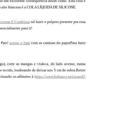
ue um excelente consequência assim como. Esta cola é
a em arte francesa é a COLA LÍQUIDA DE SILICONE.
dicionar E Combinar
tal fazer o próprio presente pra essa
ssencialmente para ti!
 Pais!
acesse o link
com as camisas do papaiPara fazer
o), corte as mangas e visão-a, do lado avesso, numa
de tecido, lembrando de deixar uns 5 cm de sobra.Retire
tirando os alfinetes à
https://www.behance.net/search?