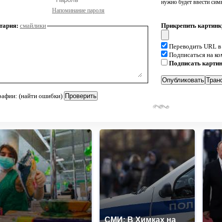
нужно будет ввести сим
Напоминание пароля
тария:
смайлики
Прикрепить картинк
Переводить URL в
Подписаться на к
Подписать карти
рафии: (найти ошибки)
СМИ: В Химках на