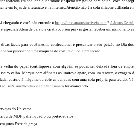
 for aplicada em pequena quantidade e esperar um pouco para colar , você conseg
ente em lojas de artesanato e na internet. Atenção não é a cola silicone utilizad
stá chegando e você não entende o
https://artesanatosincriveis.com
?
5 Jeitos De A
 e especial? Além de barato e criativo, o seu pai vai gostar receber um mimo feito e
7 dicas fáceis para você mesmo confeccionar e presentear o seu paizão no Dia dos
você vai precisar de uma máquina de costura ou cola pra tecido.
 velha do papai (certifique-se com alguém se podes ser deixada fora de empreg
sseiro velho. Marque com alfinetes os limites e apare, com um tesoura, o exagero 
ada, costure à máquina ou cole as beiradas com uma cola própria para tecido. Vá 
s&so...ns&time=week&search=artesanato
for avançando.
rvejas do Universo
a ou de MDF, pallet, quadro ou porta-retratos
em juros Frete de graça