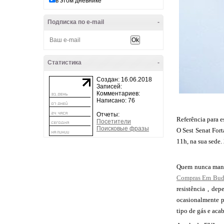
в этом дневнике
Подписка по e-mail
-
Статистика
-
Создан: 16.06.2018
Записей:
Комментариев:
Написано: 76
Отчеты:
Referência para e
Посетители
Поисковые фразы
O Sest Senat Fort
11h, na sua sede.
Quem nunca mancho
Compras Em Bud
resistência , de
ocasionalmente 
tipo de gás e ac