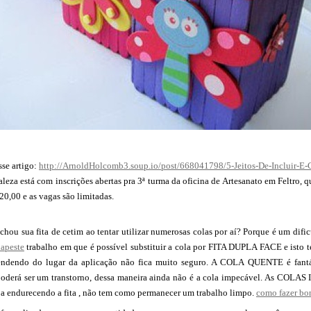
sse artigo:
http://ArnoldHolcomb3.soup.io/post/668041798/5-Jeitos-De-Incluir-E
aleza está com inscrições abertas pra 3ª turma da oficina de Artesanato em Feltro, q
 20,00 e as vagas são limitadas.
u sua fita de cetim ao tentar utilizar numerosas colas por aí? Porque é um dific
apeste
trabalho em que é possível substituir a cola por FITA DUPLA FACE e isto t
pendendo do lugar da aplicação não fica muito seguro. A COLA QUENTE é fantás
poderá ser um transtorno, dessa maneira ainda não é a cola impecável. As CO
aba endurecendo a fita , não tem como permanecer um trabalho limpo.
como fazer bo