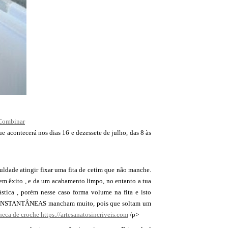
-Combinar
ue acontecerá nos dias 16 e dezessete de julho, das 8 às
uldade atingir fixar uma fita de cetim que não manche.
em êxito , e da um acabamento limpo, no entanto a tua
tica , porém nesse caso forma volume na fita e isto
LAS INSTANTÂNEAS mancham muito, pois que soltam um
neca de croche
https://artesanatosincriveis.com
/p>