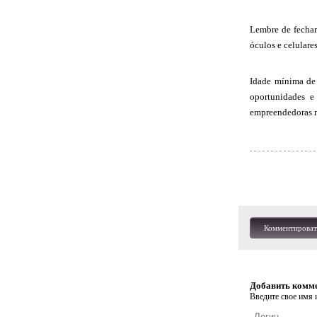
Lembre de fechar
óculos e celulare
Idade mínima de 
oportunidades e 
empreendedoras na
Комментироват
Добавить комм
Введите свое имя и