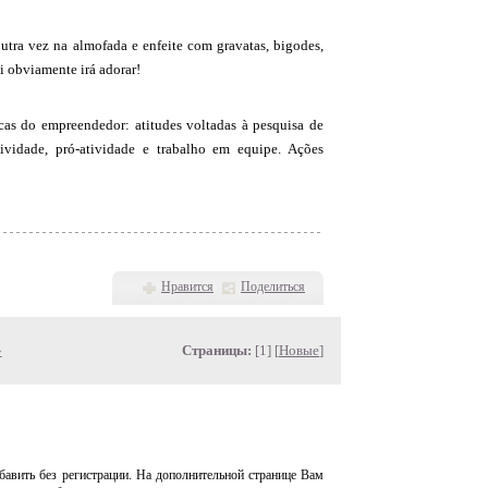
utra vez na almofada e enfeite com gravatas, bigodes,
ai obviamente irá adorar!
icas do empreendedor: atitudes voltadas à pesquisa de
atividade, pró-atividade e trabalho em equipe. Ações
Нравится
Поделиться
»
Страницы:
[1] [
Новые
]
авить без регистрации. На дополнительной странице Вам