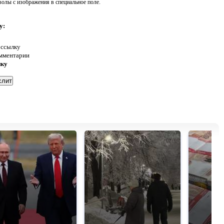
волы с изображения в специальное поле.
у:
 ссылку
омментарии
нку