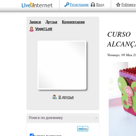
Регистрация
Вход
Рейтинги
Записи
Друзья
Комментарии
Vogel Lott
CURSO
ALCANÇ
Четверг, 09 Мая 20
В друзья
Поиск по дневнику
-