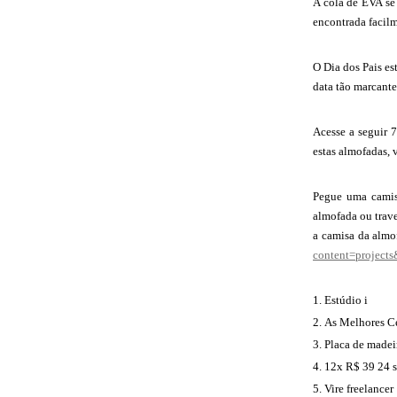
A cola de EVA se
encontrada facilm
O Dia dos Pais e
data tão marcante
Acesse a seguir 
estas almofadas, 
Pegue uma camisa
almofada ou trave
a camisa da almof
content=project
Estúdio i
As Melhores Ce
Placa de madeir
12x R$ 39 24 s
Vire freelancer