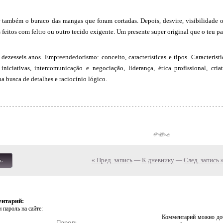
 também o buraco das mangas que foram cortadas. Depois, desvire, visibilidade o
s feitos com feltro ou outro tecido exigente. Um presente super original que o teu p
dezesseis anos. Empreendedorismo: conceito, características e tipos. Característ
iniciativas, intercomunicação e negociação, liderança, ética profissional, cri
 busca de detalhes e raciocínio lógico.
« Пред. запись
—
К дневнику
—
След. запись 
ь
ентарий:
 пароль на сайте:
Комментарий можно доб