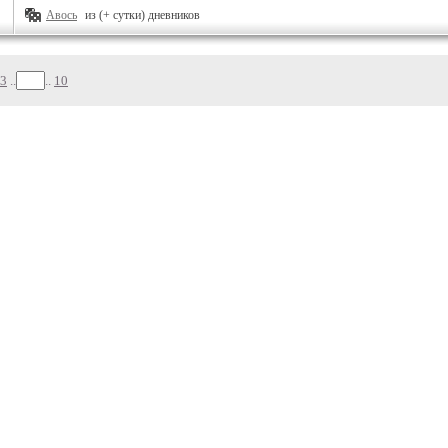
Авось
из (+ сутки) дневников
3
..
..
10