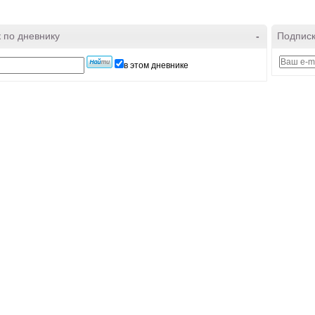
 по дневнику
-
Подписк
в этом дневнике