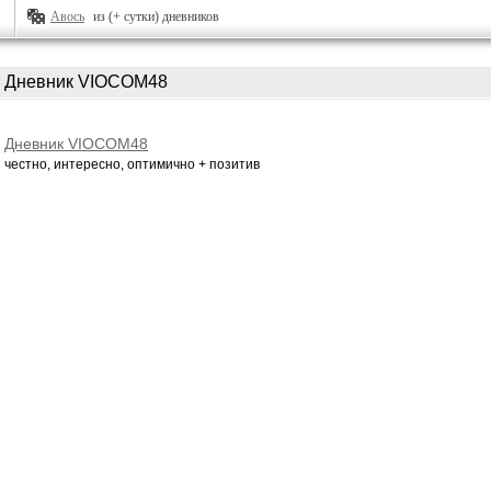
Авось
из (+ сутки) дневников
Дневник VIOCOM48
Дневник VIOCOM48
честно, интересно, оптимично + позитив