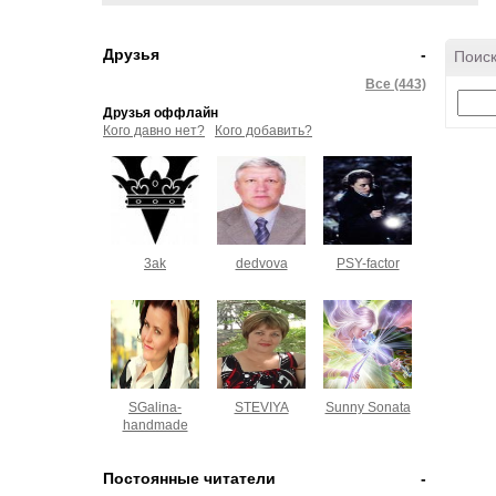
Друзья
-
Поиск
Все (443)
Друзья оффлайн
Кого давно нет?
Кого добавить?
3ak
dedvova
PSY-factor
SGalina-
STEVIYA
Sunny Sonata
handmade
Постоянные читатели
-