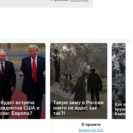
 будет встреча
Такую зиму в России
Как выг
зидентов США и
никто не ждал: как
крушени
сии: Европа?
так?!
Кавказе
О проекте
Версия для PDA