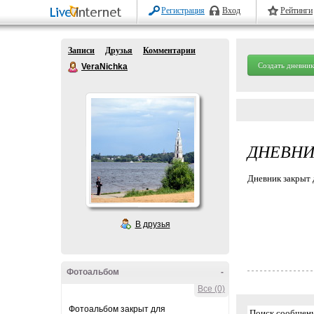
Регистрация
Вход
Рейтинги
Записи
Друзья
Комментарии
Создать дневник
VeraNichka
ДНЕВНИ
Дневник закрыт 
В друзья
Фотоальбом
-
Все (0)
Фотоальбом закрыт для