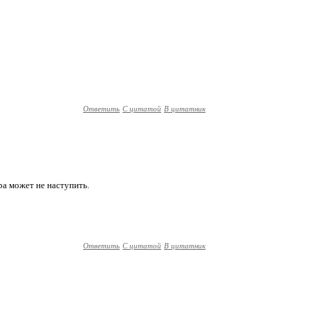
Ответить
С цитатой
В цитатник
ра может не наступить.
Ответить
С цитатой
В цитатник