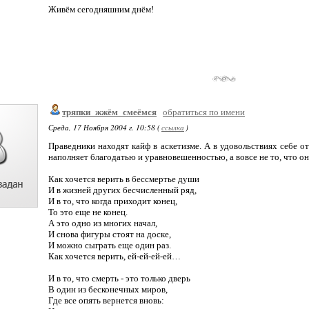
Живём сегодняшним днём!
тряпки_жжём_смеёмся
обратиться по имени
Среда, 17 Ноября 2004 г. 10:58 (
ссылка
)
Праведники находят кайф в аскетизме. А в удовольствиях себе о
наполняет благодатью и уравновешенностью, а вовсе не то, что он
Как хочется верить в бессмертье души
И в жизней других бесчисленный ряд,
И в то, что когда приходит конец,
То это еще не конец.
А это одно из многих начал,
И снова фигуры стоят на доске,
И можно сыграть еще один раз.
Как хочется верить, ей-ей-ей-ей…
И в то, что смерть - это только дверь
В один из бесконечных миров,
Где все опять вернется вновь: