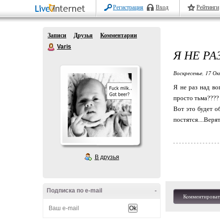
Регистрация
Вход
Рейтинги
Записи
Друзья
Комментарии
Varis
Я НЕ Р
Воскресенье, 17 Ок
Я не раз над во
просто тьма????
Вот это будет о
постятся....Веря
В друзья
Подписка по e-mail
-
Комментироват