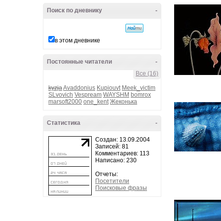
Поиск по дневнику
-
в этом дневнике
Постоянные читатели
-
Все (16)
kyzja
Avaddonius
Kupiouvt
Meek_victim
SLvovich
Vespream
WAYSHM
bomrox
marsoft2000
one_kent
Жеконька
Статистика
-
Создан: 13.09.2004
Записей: 81
Комментариев: 113
Написано: 230
Отчеты:
Посетители
Поисковые фразы