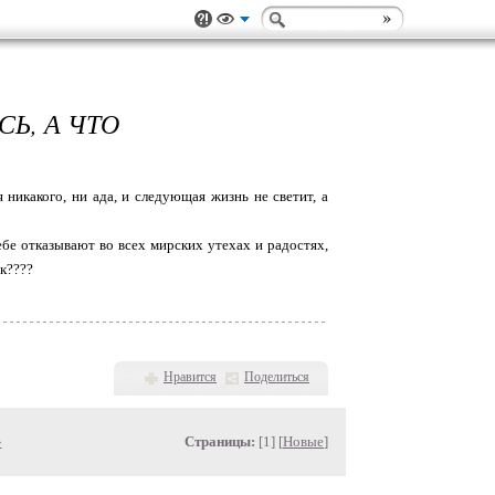
Ь, А ЧТО
я никакого, ни ада, и следующая жизнь не светит, а
ебе отказывают во всех мирских утехах и радостях,
ак????
Нравится
Поделиться
»
Страницы:
[1] [
Новые
]