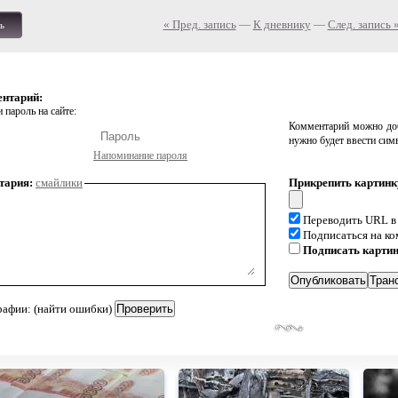
« Пред. запись
—
К дневнику
—
След. запись 
ь
ентарий:
 пароль на сайте:
Комментарий можно доб
нужно будет ввести сим
Напоминание пароля
тария:
смайлики
Прикрепить картинк
Переводить URL в
Подписаться на к
Подписать карти
рафии: (найти ошибки)