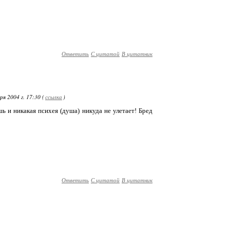
Ответить
С цитатой
В цитатник
я 2004 г. 17:30 (
ссылка
)
 и никакая психея (душа) никуда не улетает! Бред
Ответить
С цитатой
В цитатник