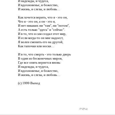
И надежды, и чудеса,
И вдохновенье, и божество,
И жизнь, и слезы, и любовь…
Как хочется верить, что я - это он,
Что я - это он, а он - это я,
И нет никаких ни "там", ни "потом",
А есть только "здесь" и "сейчас".
И в то, что я сам создал этот мир,
И если когда-то он мне надоест,
Я волен сменить его на другой,
Как тапочки или носки…
И в то, что смерть - это только дверь
В один из бесконечных миров,
Где все опять вернется вновь:
И надежды, и чудеса,
И вдохновенье, и божество,
И жизнь, и слезы, и любовь…
(с) 1999 Выход