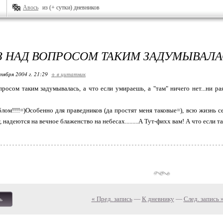
Авось
из (+ сутки) дневников
АЗ НАД ВОПРОСОМ ТАКИМ ЗАДУМЫВАЛАС
тября 2004 г. 21:29
+ в цитатник
просом таким задумывалась, а что если умираешь, а "там" ничего нет...ни ра
блом!!!!=)Особенно для праведников (да простят меня таковые=), всю жизнь с
т, надеются на вечное блаженство на небесах.........А Тут-фихх вам! А что если т
« Пред. запись
—
К дневнику
—
След. запись 
ь