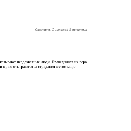
Ответить
С цитатой
В цитатник
тказывают неадекватные люди. Праведников их вера
и в раю отыграются за страдания в этом мире.