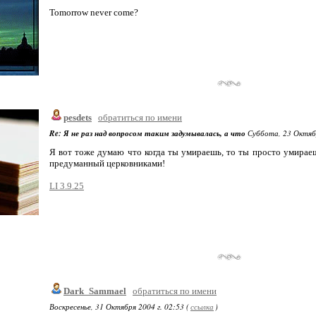
Tomorrow never come?
pesdets
обратиться по имени
Re: Я не раз над вопросом таким задумывалась, а что
Суббота, 23 Октябр
Я вот тоже думаю что когда ты умираешь, то ты просто умираешь
предуманный церковниками!
LI 3.9.25
Dark_Sammael
обратиться по имени
Воскресенье, 31 Октября 2004 г. 02:53 (
ссылка
)