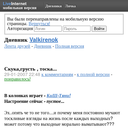
Live
Internet
Дневники
Личка
мобильная версия
Вы были перенаправлены на мобильную версию
страницы.
Вернуться!
Авторизация
Дневник
Valkirenok
Лента друзей
-
Дневник
-
Полная версия
Скука,грусть , тоска...
29-01-2007 22:48
к комментариям
-
к полной версии
-
понравилось!
В колонках играет -
КиШ-Тяни!
Настроение сейчас -
пустое...
Эх..опять че то не того....и почему меня постоянно мучают
тоскливые взгляды на жизнь после каждых выходных?
может потому что выходные морально выматывают???