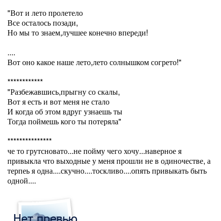
"Вот и лето пролетело
Все осталось позади,
Но мы то знаем,лучшее конечно впереди!
....
Вот оно какое наше лето,лето солнышком согрето!"
************
"Разбежавшись,прыгну со скалы,
Вот я есть и вот меня не стало
И когда об этом вдруг узнаешь ты
Тогда поймешь кого ты потеряла"
***************
че то грутсновато...не пойму чего хочу...наверное я
привыкла что выходные у меня прошли не в одиночестве, а
терпеь я одна....скучно....тоскливо....опять привыкать быть
одной....