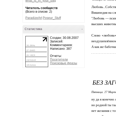
what_is_in_your_bag
Любовь...Собстве
Читатель сообществ
(Всего в списке: 2)
Википедия на сл
ParadizeArt
Poseur_Stuff
"Любовь — психо
высших животных
Статистика
-
Слово «любовь»
Создан: 30.08.2007
неодушевлённому
Записей:
Комментариев:
А как же бабочк
Написано: 387
Отчеты:
Посетители
Поисковые фразы
БЕЗ ЗА
Пятница, 27 Марта
ну да я конечно 
но родной ты та
нет желания с т