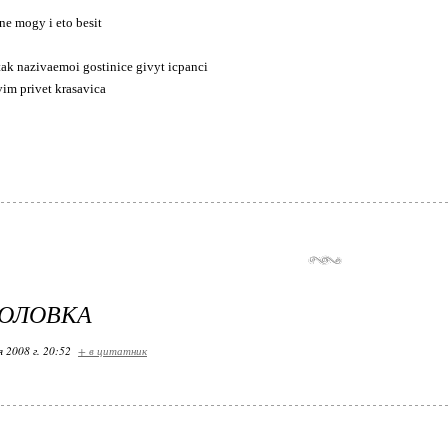
ne mogy i eto besit
tak nazivaemoi gostinice givyt icpanci
vim privet krasavica
ГОЛОВКА
я 2008 г. 20:52
+ в цитатник