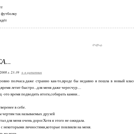
ет
 футболку
идёт
...
2008 г. 23:39
+ в цитатник
ровно полчаса.даже странно как-то,вроде бы недавно я пошла в новый класс
,время летит быстро...для меня даже чересчур....
 -это время подводить итоги,собирать камни...
уверенее в себе.
ем чертям так называемых друзей
тал для меня очень дорог.Хотя я этого не ожидала.
 с некоторыми личностями,которые повлияли на меня.
ть на ночь