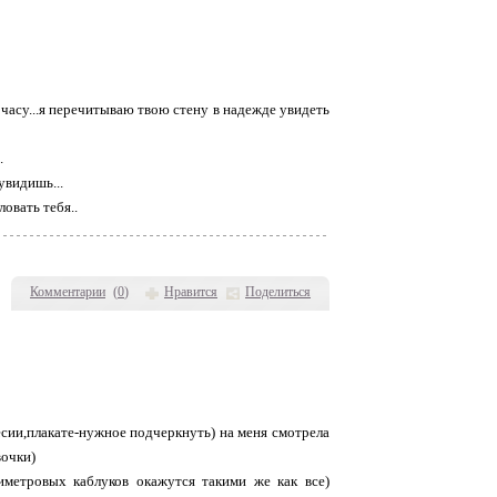
 часу...я перечитываю твою стену в надежде увидеть
.
увидишь...
овать тебя..
Комментарии
(
0
)
Нравится
Поделиться
есии,плакате-нужное подчеркнуть) на меня смотрела
вочки)
иметровых каблуков окажутся такими же как все)