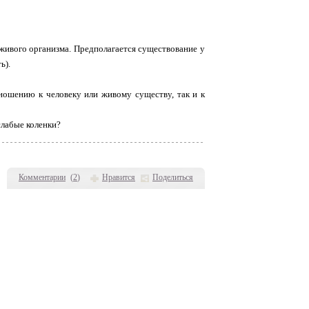
живого организма. Предполагается существование у
ь).
ношению к человеку или живому существу, так и к
слабые коленки?
Комментарии
(
2
)
Нравится
Поделиться