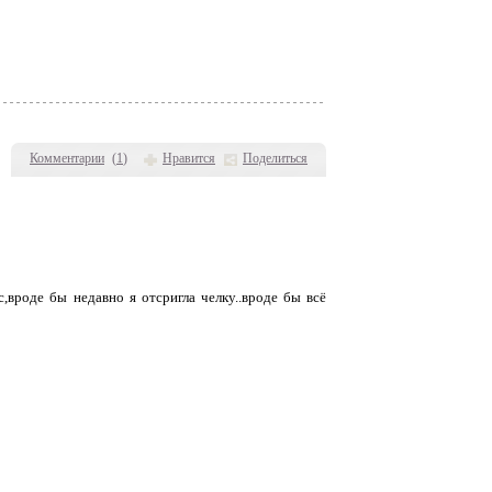
Комментарии
(
1
)
Нравится
Поделиться
,вроде бы недавно я отсригла челку..вроде бы всё