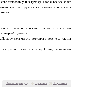
секс-символов, у них куча фанатов.И все,все хотят
ованная красота худышек из рекламы или красота
акияжа.
ничное сочетание аспектов объекта, при котором
атегорией культуры..."
.По ходу дела мы это потеряли в погоне за узкими
на всё ранво стремится к этому.На подсознательном
Комментарии
(
1
)
Нравится
Поделиться