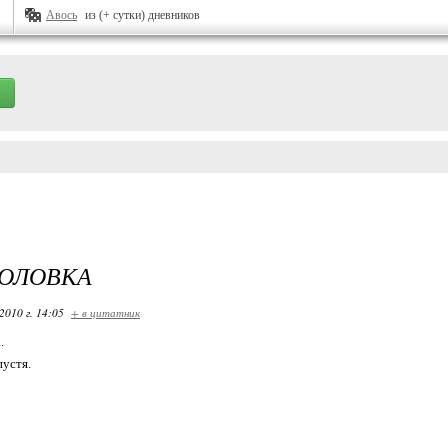
Авось
из (+ сутки) дневников
ГОЛОВКА
2010 г. 14:05
+ в цитатник
.
пустя.