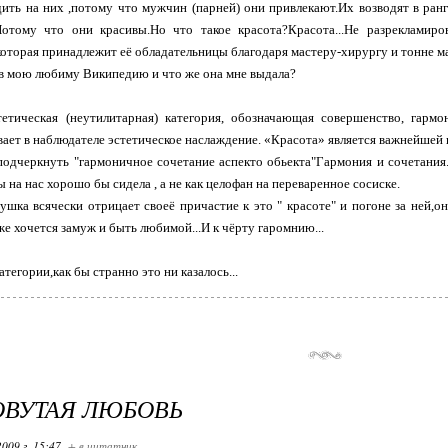
ить на них ,потому что мужчин (парней) они привлекают.Их возводят в ранг 
Потому что они красивы.Но что такое красота?Красота...Не разрекламир
которая принадлежит её обладательницы благодаря мастеру-хирургу и тонне м
 в мою любиму Википедию и что же она мне выдала?
тетическая (неутилитарная) категория, обозначающая совершенство, гармо
ает в наблюдателе эстетическое наслаждение. «Красота» является важнейшей к
одчеркнуть "гармоничное сочетание аспекто обьекта"Гармония и сочетания..
 на нас хорошо бы сидела , а не как целофан на переваренное сосиске.
ушка всячески отрицает своеё причастие к это " красоте" и погоне за ней,о
е хочется замуж и быть любимой...И к чёрту гаромнию...
категории,как бы странно это ни казалось...
ОВУТАЯ ЛЮБОВЬ
2009 г. 15:47
+ в цитатник