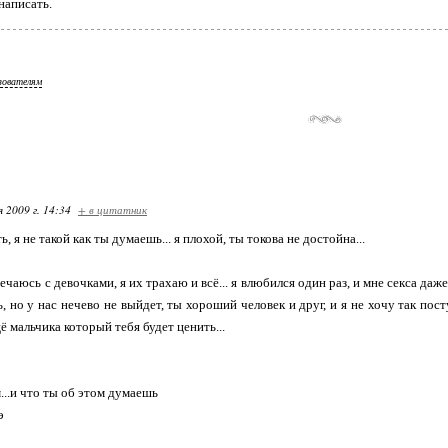
написать.
зователям
я 2009 г. 14:34
+ в цитатник
ь, я не такой как ты думаешь... я плохой, ты токова не достойна...
речаюсь с девочками, я их трахаю и всё... я влюбился один раз, и мне секса даже 
, но у нас нечево не выйдет, ты хороший человек и друг, и я не хочу так пост
 мальчика который тебя будет ценить...
...и что ты об этом думаешь
э