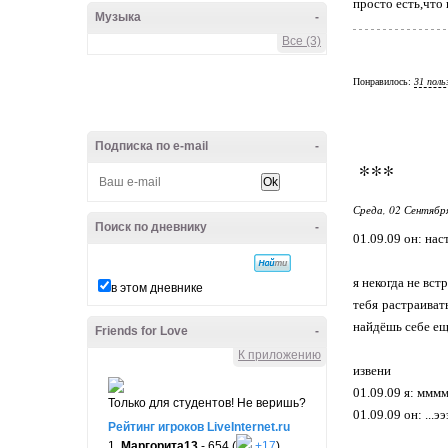
просто есть,что 
Музыка
-
Все (3)
Понравилось:
31 поль
Подписка по e-mail
-
***
Среда, 02 Сентябр
Поиск по дневнику
-
01.09.09 он: наст
я некогда не вст
в этом дневнике
тебя растраивать
найдёшь себе ещё
Friends for Love
-
К приложению
извени
01.09.09 я: мммм
Только для студентов! Не веришь?
01.09.09 он: ...ээ
Рейтинг игроков LiveInternet.ru
1.
Маргорита13
- 654 (
+17
)