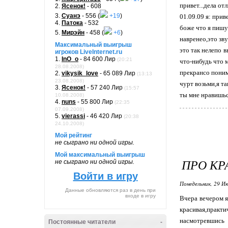
привет...дела от
2.
Ясенок!
- 608
3.
Суанэ
- 556 (
+19
)
01.09.09 я: приве
4.
Патока
- 532
боже что я пишу.
5.
Мирэйн
- 458 (
+6
)
навренео,это зву
Максимальный выигрыш
это так нелепо 
игроков LiveInternet.ru
1.
InO_o
- 84 600 Лир
(20:21
что-нибудь что 
28.08.2008)
прекрансо понима
2.
vikysik_love
- 65 089 Лир
(13:13
23.08.2008)
чурт возьми,я т
3.
Ясенок!
- 57 240 Лир
(15:57
ты мне нравишься
10.08.2008)
4.
nuns
- 55 800 Лир
(22:35
07.09.2008)
5.
vierassi
- 46 420 Лир
(20:38
24.10.2008)
Мой рейтинг
не сыграно ни одной игры.
Мой максимальный выигрыш
ПРО КР
не сыграно ни одной игры.
Войти в игру
Понедельник, 29 Ию
Данные обновляются раз в день при
входе в игру
Вчера вечером я
красивая,практи
насмотревшись 
Постоянные читатели
-