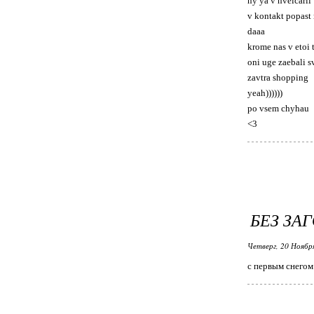
ny ya v hveicarii
v kontakt popast 
daaa
krome nas v etoi 
oni uge zaebali s
zavtra shopping
yeah))))))
po vsem chyhau
<3
БЕЗ ЗА
Четверг, 20 Ноябр
с первым снегом