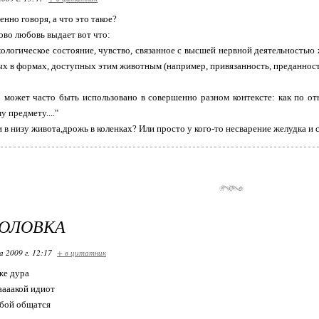
нно говоря, а что это такое?
ово любовь выдает вот что:
логическое состояние, чувство, связанное с высшей нервной деятельностью 
 в формах, доступных этим животным (например, привязанность, преданност
 может часто быть использовано в совершенно разном контексте: как по от
 предмету...."
и в низу живота,дрожь в коленках? Или просто у кого-то несварение желудка и 
ГОЛОВКА
 2009 г. 12:17
+ в цитатник
же дура
аааакой идиот
обой общатся