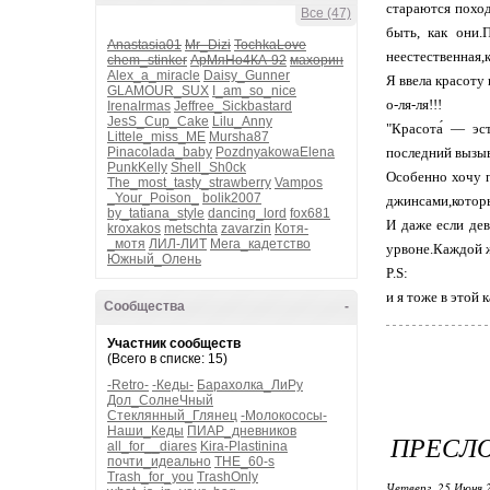
стараются поход
Все (47)
быть, как они.
Anastasia01
Mr_Dizi
TochkaLove
неестественная,
chem_stinker
АрМяНо4КА-92
махорин
Alex_a_miracle
Daisy_Gunner
Я ввела красоту
GLAMOUR_SUX
I_am_so_nice
о-ля-ля!!!
IrenaIrmas
Jeffree_Sickbastard
JesS_Cup_Cake
Lilu_Anny
"Красота́ — эс
Littele_miss_ME
Mursha87
Pinacolada_baby
PozdnyakowaElena
последний вызыв
PunkKelly
Shell_Sh0ck
Особенно хочу п
The_most_tasty_strawberry
Vampos
_Your_Poison_
bolik2007
джинсами,которы
by_tatiana_style
dancing_lord
fox681
И даже если дев
kroxakos
metschta
zavarzin
Котя-
_мотя
ЛИЛ-ЛИТ
Мега_кадетство
урвоне.Каждой ж
Южный_Олень
P.S:
и я тоже в этой 
Сообщества
-
Участник сообществ
(Всего в списке: 15)
-Retro-
-Кеды-
Барахолка_ЛиРу
Дол_СолнеЧный
Стеклянный_Глянец
-Молокососы-
Наши_Кеды
ПИАР_дневников
ПРЕСЛ
all_for__diares
Kira-Plastinina
почти_идеально
THE_60-s
Trash_for_you
TrashOnly
Четверг, 25 Июня 