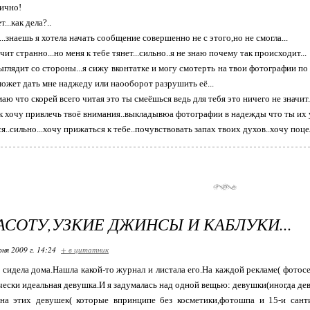
лично!
т...как дела?..
..знаешь я хотела начать сообщение совершенно не с этого,но не смогла...
чит странно...но меня к тебе тянет...сильно..я не знаю почему так происходит...
выглядит со стороны...я сижу вконтатке и могу смотерть на твои фотографии по
может дать мне наджеду или наооборот разрушить её...
ю что скорей всего читая это ты смеёшься ведь для тебя это ничего не значит.
ак хочу привлечь твоё внимания..выкладывюа фотографии в надежды что ты их 
..сильно...хочу прижаться к тебе..почувствовать запах твоих духов..хочу поцел
АСОТУ,УЗКИЕ ДЖИНСЫ И КАБЛУКИ...
ня 2009 г. 14:24
+ в цитатник
 сидела дома.Нашла какой-то журнал и листала его.На каждой рекламе( фотос
чески идеальная девушка.И я задумалась над одной вещью: девушки(иногда де
на этих девушек( которые впринципе без косметики,фотошпа и 15-и сант