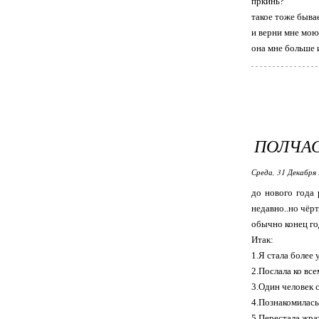
пркинь?
такое тоже быва
и верни мне мою
она мне больше 
ПОЛЧАСА
Среда, 31 Декабря 
до нового года 
недавно..но чёрт
обычно конец год
Итак:
1.Я стала более 
2.Послала ко вс
3.Один человек с
4.Познакомилась
5.Перестала жра