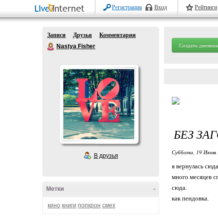
Регистрация
Вход
Рейтинги
Записи
Друзья
Комментарии
Создать дневник
Nastya Fisher
БЕЗ ЗА
Суббота, 19 Июня 
В друзья
я вернулась сюда
много месяцев с
сюда.
Метки
-
как пендовка.
кино
книги
попкрон
смех