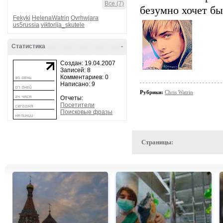
Все (7)
безумно хочет бы
Fekyki
HelenaWatrin
Ovrhwjara
us5russia
viktorija_skutele
Статистика
-
Создан: 19.04.2007
Записей: 8
Комментариев: 0
Написано: 9
Рубрики:
Chris Watrin
Отчеты:
Посетители
Поисковые фразы
Страницы: