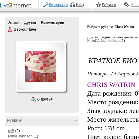
Регистрация
Вход
Рейтинги
Авос
Записи
Друзья
Комментарии
Выбрана рубрика
Chris Watrin
.
Us5-our love
Другие рубрики в этом дневнике
Khan
(1),
Izzy Gallegos
(1)
КРАТКОЕ БИО
Четверг, 19 Апреля 2
CHRIS WATRIN
Дата рождения: 0
В друзья
Место рождения:
Знак зодиака: лев
Место жительств
Рубрики
-
Рост: 178 cm
us5
(2)
Цвет волос: блон
Mikel Johnson
(1)