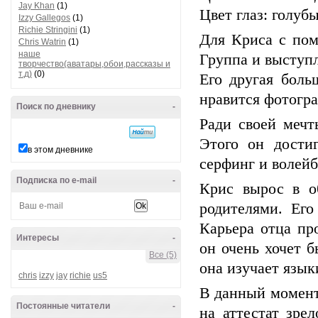
Jay Khan
(1)
Цвет глаз: голуб
Izzy Gallegos
(1)
Richie Stringini
(1)
Для Криса с пом
Chris Watrin
(1)
наше
Группа и выступл
творчество(аватары,обои,рассказы и
т.д)
(0)
Его другая боль
нравится фотогр
Поиск по дневнику
-
Ради своей мечт
Этого он дости
в этом дневнике
серфинг и волейб
Подписка по e-mail
-
Крис вырос в о
родителями. Его
Карьера отца пр
Интересы
-
он очень хочет б
Все (5)
она изучает язык
chris
izzy
jay
richie
us5
В данный момент
Постоянные читатели
-
на аттестат зре