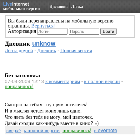
Live
Internet
Дневники
Личка
мобильная версия
Вы были перенаправлены на мобильную версию
страницы.
Вернуться!
Авторизация
Дневник
unknow
Лента друзей
-
Дневник
-
Полная версия
Без заголовка
07-04-2009 12:13
к комментариям
-
к полной версии
-
понравилось!
Смотрю на тебя я - ну прям ангелочек!
И в мыслях летает моих лишь одно,
Что жить без тебя не могу, мой цветочек.
Давай сходим как-нибудь вместе в кино? =)
вверх^
к полной версии
понравилось!
в evernote