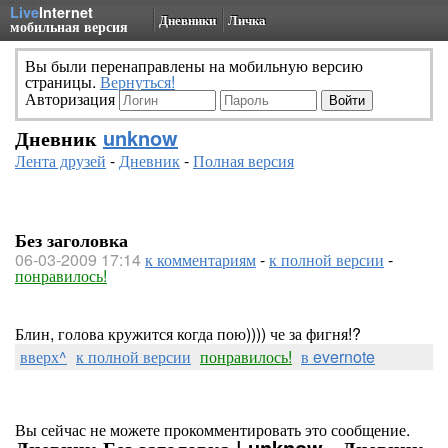
Live
Internet
Дневники
Личка
мобильная версия
Вы были перенаправлены на мобильную версию
страницы.
Вернуться!
Авторизация
Дневник
unknow
Лента друзей
-
Дневник
-
Полная версия
Без заголовка
06-03-2009 17:14
к комментариям
-
к полной версии
-
понравилось!
Блин, голова кружится когда пою)))) че за фигня!?
вверх^
к полной версии
понравилось!
в evernote
Вы сейчас не можете прокомментировать это сообщение.
Дневник Без заголовка | unknow - Дневник