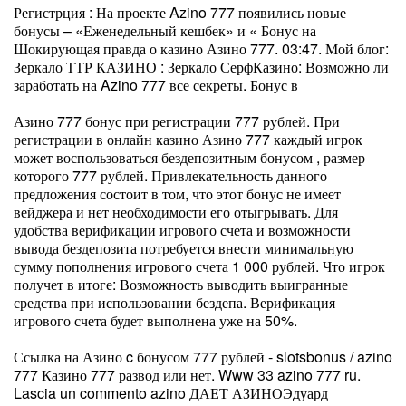
Регистрция : На проекте Azino 777 появились новые
бонусы – «Еженедельный кешбек» и « Бонус на
Шокирующая правда о казино Азино 777. 03:47. Мой блог:
Зеркало ТТР КАЗИНО : Зеркало СерфКазино: Возможно ли
заработать на Azino 777 все секреты. Бонус в
Азино 777 бонус при регистрации 777 рублей. При
регистрации в онлайн казино Азино 777 каждый игрок
может воспользоваться бездепозитным бонусом , размер
которого 777 рублей. Привлекательность данного
предложения состоит в том, что этот бонус не имеет
вейджера и нет необходимости его отыгрывать. Для
удобства верификации игрового счета и возможности
вывода бездепозита потребуется внести минимальную
сумму пополнения игрового счета 1 000 рублей. Что игрок
получет в итоге: Возможность выводить выигранные
средства при использовании бездепа. Верификация
игрового счета будет выполнена уже на 50%.
Ссылка на Азино c бонусом 777 рублей - slotsbonus / azino
777 Казино 777 развод или нет. Www 33 azino 777 ru.
Lascia un commento azino ДАЕТ АЗИНОЭдуард