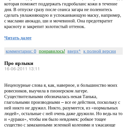
которая поможет поддержать гидробаланс кожи в течение
дня. В отпуске сразу после сеанса загара не поленитесь
сделать увлажняющую и успокаивающую маску, например,
с маслами авокадо, ши и мочевиной. Она предотвратит
красноту и закрепит золотистый оттенок.
Читать далее
комментарии: 0
понравилось!
вверх^
к полной версии
Про ярлыки
16-06-2011 13:11
Нецензурные слова я, как, наверное, и большинство моих
ровесников, выучила в пионерском лагере.
Существительными обозначалась некая Танька,
глагольными производными – все ее действия, поскольку с
ней никто не дружил. Никто, разумеется, из «нормальных
людей», остальные с ней очень даже дружили. Но ведь на то
и «дураки», чтобы им было невдомек: робкое тощее
существо с замазанными зеленкой коленями и ужасающе