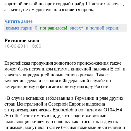
короткой челкой позорит гордый прайд 11-летних девочек,
а значит, незамедлительно изгоняется прочь.
Читать далее
комментарии: 0
понравилось!
вверх^
к полной версии
Рисковое мясо
16-06-2011 13:06
Европейская продукция животного происхождения также
может быть источником штамма кишечной палочки E.сoli и
является «продукцией повышенного риска». Такое
заявление сделали сегодня в Федеральной службе по
ветеринарному и фитосанитарному надзору России.
«В случае вспышки заболевания в Германии и ряде других
стран Центральной и Северной Европы выделена
энтерогеморрагическая Escherichia coli штамма O104:H4
/E.сoli/. Стоит иметь в виду, что люди и животные,
выделяющие кишечную палочку как этого, так и других
штаммов, могут являться ее бессимптомными носителями и