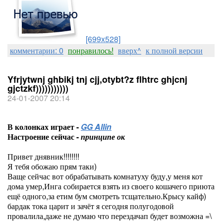
[699x528]
комментарии: 0
понравилось!
вверх^
к полной версии
Yfrjytwnj ghbikj tnj cjj,otybt?z flhtrc ghjcnj
gjctzkf)))))))))))
24-01-2007 20:14
В колонках играет -
GG Allin
Настроение сейчас -
принципе ок
Привет днявник!!!!!!!!
Я тебя обожаю прям таки)
Ваще сейчас вот обрабатывать комнатуху буду,у меня кот
дома умер,Инга собирается взять из своего кошачего приюта
ещё одного,за етим бум смотреть тсщательно.Крысу кайф)
бардак тока царит и зачёт я сегодня полугодовой
провалила,даже не думаю что перездачап будет возможна =\