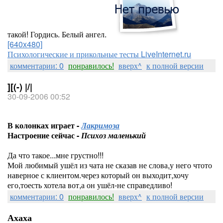
такой! Гордись. Белый ангел.
[640x480]
Психологические и прикольные тесты LiveInternet.ru
комментарии: 0
понравилось!
вверх^
к полной версии
][(-) |/|
30-09-2006 00:52
В колонках играет -
Лакримоза
Настроение сейчас -
Психоз маленький
Да что такое...мне грустно!!!
Мой любимый ушёл из чата не сказав не слова,у него чтото
наверное с клиентом.через который он выходит,хочу
его,тоесть хотела вот,а он ушёл-не справедливо!
комментарии: 0
понравилось!
вверх^
к полной версии
Ахаха