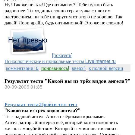
Ну! Так же нельзя! Где оптимизм?! Тебе нужно быть
радостнее. Ты ходишь словно серая тучка с плохим
настроением, ни тебе ни другим от этого не хорошо! Так
давай! Лови драйв, будь оптимисткой! Это же не сложно!
[показать]
Психологические и прикольные тесты LiveInternet.ru
комментарии: 0
понравилось!
вверх^
к полной версии
Результат теста "Какой вы из трёх видов ангела?"
30-09-2006 01:35
Результат теста:
Пройти этот тест
"Какой вы из трёх видов ангела?"
Ты - падший ангел. Ангел с чёрными крыльями.
Ангел, который потерял всё, который хотел покончить
жизнь самооубийством. Который сам виноват в своих
поступках, который несёт горе и только горе. Смотря в