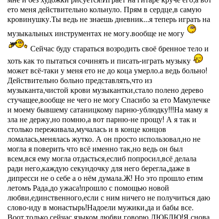
ето меня действительно кольнуло. Прям в сердце,в самую
кровинушку.Ты ведь не знаешь дневник...я теперь играть на
музыкальных инструментах не могу.вообще не могу
Сейчас буду стараться возродить своё бренное тело и
хоть как то пытаться сочинять и писать-играть музыку
может всё-таки у меня ето не до коца умерло.а ведь больно!
Действительно больно представлять,что из
музыканта,чистой крови музыкантки,стало полено дерево
стучащее,вообще не чего не могу Спасибо за ето Мамулечке
и моему бывшему сатаницкому парню-ублюдку!!!На маму я
зла не держу,но помню,а вот парню-не прощу! А я так и
столько переживала,мучалась и в конце концов
ломалась,менялась жутко. А он просто использовал,но не
могла я поверить что всё именно так,но ведь он был
всем,вся ему могла отдасться,еслиб попросил,всё делала
ради него,каждую секундочку для него берегла,даже в
дипресси не о себе а о нём думала.Ж! Но это прошло етим
летомъ Рада,до ужаса!прошло с помощью новой
любви,единственного,если с ним ничего не получиться даю
слово-иду в монастырь!Надоели мужики,да и бабы все.
Воот только сейчас языком любви говорю,ЛЮБЛЮ!Я снова