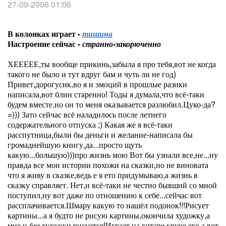
27-09-2006 01:06
В колонках играет -
тишина
Настроение сейчас -
странно-закорюченно
ХЕЕЕЕЕ,ты вообще прикинь,забыла я про тебя,вот не когда
такого не было и тут вдруг бам и чуть ли не год)
Привет,дорогусик,во я и эмоций в прошлые разики
написала,вот блин старенно! Тоды я думала,что всё-таки
будем вместе.но он то меня оказывается разлюбил.Цуко-да?
=))) Зато сейчас всё наладилось после летнего
содержательного отпуска ;) Какая же я всё-таки
расспутница,были бы деньги и желание-написала бы
громаднейшую книгу,да...просто щуть
какую...большую)))про жизнь мою Вот бы узнали все,не...ну
правда все мои истории похожи на сказки,но не виновата
что я живу в сказке,ведь е я ето придумываю,а жизнь в
сказку справляет. Нет,и всё-таки не честно бывший со мной
поступил,ну вот даже по отношению к себе...сейчас вот
рассплачивается.Шмару какую то нашёл подонок!!!Рисует
картины...а я будто не рисую картины,окончила художку,а
мне и без художки рисуется!Играет на гитаре круче его,а вот