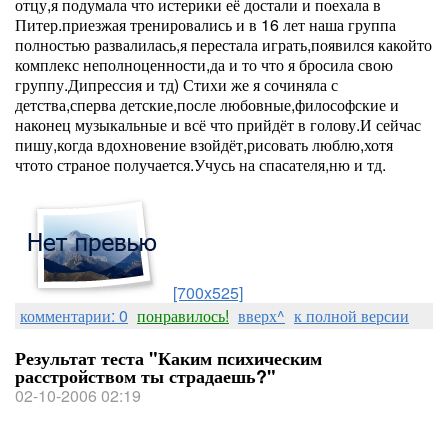
отцу,я подумала что истерики её достали и поехала в
Питер.приезжая тренировались и в 16 лет наша группа
полностью развалилась,я перестала играть,появился какойто
комплекс неполноценности,да и то что я бросила свою
группу.Дипрессия и тд) Стихи же я сочиняла с
детства,сперва детские,после любовные,философские и
наконец музыкальные и всё что прийдёт в голову.И сейчас
пишу,когда вдохновение взойдёт,рисовать люблю,хотя
чтото страное получается.Учусь на спасателя,ню и тд.
[700x525]
комментарии: 0
понравилось!
вверх^
к полной версии
Результат теста "Каким психическим
расстройством ты страдаешь?"
02-10-2006 02:19