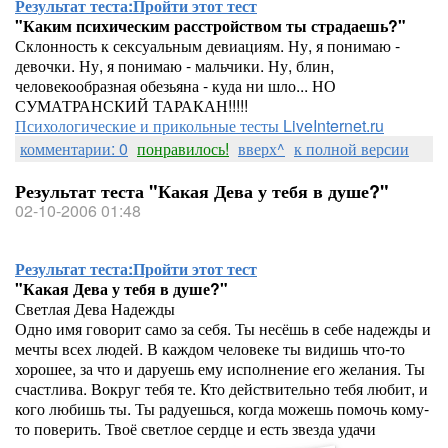
Результат теста:
Пройти этот тест
"Каким психическим расстройством ты страдаешь?"
Склонность к сексуальным девиациям. Ну, я понимаю -
девочки. Ну, я понимаю - мальчики. Ну, блин,
человекообразная обезьяна - куда ни шло... НО
СУМАТРАНСКИЙ ТАРАКАН!!!!!
Психологические и прикольные тесты LiveInternet.ru
комментарии: 0
понравилось!
вверх^
к полной версии
Результат теста "Какая Дева у тебя в душе?"
02-10-2006 01:48
Результат теста:
Пройти этот тест
"Какая Дева у тебя в душе?"
Светлая Дева Надежды
Одно имя говорит само за себя. Ты несёшь в себе надежды и
мечты всех людей. В каждом человеке ты видишь что-то
хорошее, за что и даруешь ему исполнение его желания. Ты
счастлива. Вокруг тебя те. Кто действительно тебя любит, и
кого любишь ты. Ты радуешься, когда можешь помочь кому-
то поверить. Твоё светлое сердце и есть звезда удачи