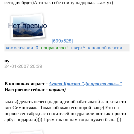
сегодня будет)А то так себе спину надорвала...аж ух)
[699x528]
комментарии: 0
понравилось!
вверх^
к полной версии
оу
24-01-2007 20:29
В колонках играет -
Агата Кристи "Да просто так..."
Настроение сейчас -
нормал)
ыыхы) делать нечего,надо идти обрабатывать) лан,кста ето
вот Симпотяжка-Томас,обожаю его порой ваще) Ето на
первое сентября,нас спасателей поздравили вот так-просто
арбуз подарили)))) Прям так он нам тогда нужен был...)))