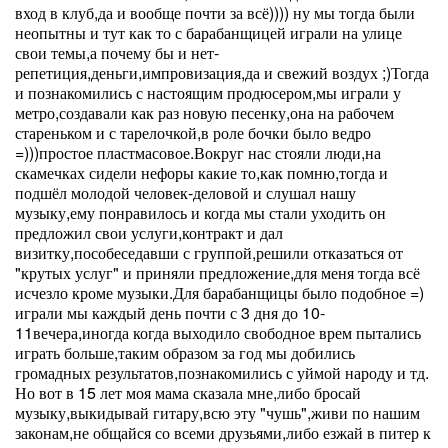
вход в клуб,да и вообще почти за всё)))) ну мы тогда были
неопытны и тут как то с барабанщицей играли на улице
свои темы,а почему бы и нет-
репетиция,деньги,импровизация,да и свежий воздух ;)Тогда
и познакомились с настоящим продюсером,мы играли у
метро,создавали как раз новую песенку,она на рабочем
стареньком и с тарелочкой,в роле бочки было ведро
=)))простое пластмасовое.Вокруг нас стояли люди,на
скамечках сидели нефоры какие то,как помню,тогда и
подшёл молодой человек-деловой и слушал нашу
музыку,ему понравилось и когда мы стали уходить он
предложил свои услуги,контракт и дал
визитку,пособеседавши с группой,решили отказаться от
"крутых услуг" и приняли предложение,для меня тогда всё
исчезло кроме музыки.Для барабанщицы было подобное =)
играли мы каждый день почти с 3 дня до 10-
11вечера,иногда когда выходило свободное врем пытались
играть больше,таким образом за год мы добились
громадных результатов,познакомились с уймой народу и тд.
Но вот в 15 лет моя мама сказала мне,либо бросай
музыку,выкидывай гитару,всю эту "чушь",живи по нашим
законам,не общайся со всеми друзьями,либо езжай в питер к