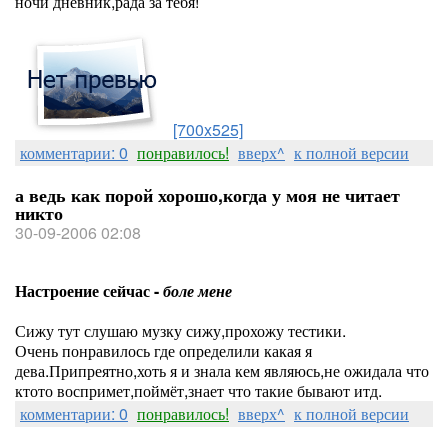
ночи дневник,рада за тебя!
[700x525]
комментарии: 0
понравилось!
вверх^
к полной версии
а ведь как порой хорошо,когда у моя не читает
никто
30-09-2006 02:08
Настроение сейчас -
боле мене
Сижу тут слушаю музку сижу,прохожу тестики.
Очень понравилось где определили какая я
дева.Припреятно,хоть я и знала кем являюсь,не ожидала что
ктото воспримет,поймёт,знает что такие бывают итд.
комментарии: 0
понравилось!
вверх^
к полной версии