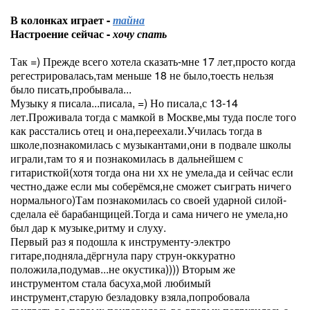
В колонках играет -
тайна
Настроение сейчас -
хочу спать
Так =) Прежде всего хотела сказать-мне 17 лет,просто когда
регестрировалась,там меньше 18 не было,тоесть нельзя
было писать,пробывала...
Музыку я писала...писала, =) Но писала,с 13-14
лет.Проживала тогда с мамкой в Москве,мы туда после того
как расстались отец и она,переехали.Училась тогда в
школе,познакомилась с музыкантами,они в подвале школы
играли,там то я и познакомилась в дальнейшем с
гитаристкой(хотя тогда она ни хх не умела,да и сейчас если
честно,даже если мы соберёмся,не сможет съиграть ничего
нормального)Там познакомилась со своей ударной силой-
сделала её барабанщицей.Тогда и сама ничего не умела,но
был дар к музыке,ритму и слуху.
Первый раз я подошла к инструменту-электро
гитаре,подняла,дёргнула пару струн-оккуратно
положила,подумав...не окустика)))) Вторым же
инструментом стала басуха,мой любимый
инструмент,старую безладовку взяла,попробовала