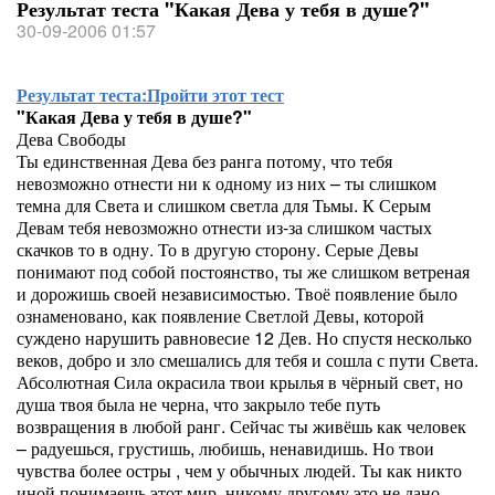
Результат теста "Какая Дева у тебя в душе?"
30-09-2006 01:57
Результат теста:
Пройти этот тест
"Какая Дева у тебя в душе?"
Дева Свободы
Ты единственная Дева без ранга потому, что тебя
невозможно отнести ни к одному из них – ты слишком
темна для Света и слишком светла для Тьмы. К Серым
Девам тебя невозможно отнести из-за слишком частых
скачков то в одну. То в другую сторону. Серые Девы
понимают под собой постоянство, ты же слишком ветреная
и дорожишь своей независимостью. Твоё появление было
ознаменовано, как появление Светлой Девы, которой
суждено нарушить равновесие 12 Дев. Но спустя несколько
веков, добро и зло смешались для тебя и сошла с пути Света.
Абсолютная Сила окрасила твои крылья в чёрный свет, но
душа твоя была не черна, что закрыло тебе путь
возвращения в любой ранг. Сейчас ты живёшь как человек
– радуешься, грустишь, любишь, ненавидишь. Но твои
чувства более остры , чем у обычных людей. Ты как никто
иной понимаешь этот мир, никому другому это не дано