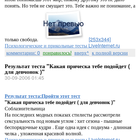
понять. Но тебя не смущает это. Тебе важно не понимание, а
только свобода.
[253x344]
Психологические и прикольные тесты LiveInternet.ru
комментарии: 0
понравилось!
вверх^
к полной версии
Результат теста "Какая прическа тебе подойдет (
для девчонок )"
30-09-2006 01:45
Результат теста:
Пройти этот тест
"Какая прическа тебе подойдет ( для девчонок )"
Соблазнительница
На последних модных показах стилисты рассмотрели
сексуальность под новым углом : хит сезона - пышные
беспорядочные кудри . Еще одна идея с подиума - длинная
челка , уложенная красивой волной.
Психологические и прикольные тесты LiveInternet.ru