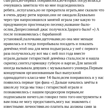
съиграть,во-первых понравилось,во-вторых погрузилась,а
очнувшись заметила что ко мне подсоединились
ребята...испугалась,но не прекратила играть,мне сказали что
я очень держу ритм хорошо,они не ожидали.Буквально
через три напросившихся занятий играла уже какую то
придуманную простенькую песенку,название было-
ослик.Дипрессивный джас получился.Здорого было! =) А
после познакомилась с барабанной
установкой,палочками,щеточками,но она мне меньше
нравилась и я тогда попробывала посадить и показать
девчёнке,чтоб она для меня подъиграла,а у неё с первого
раза получилось,ну вот мы с ней пол года вместе
играли,дальше гитаристкой девчёнка стала,после я нашла
скрипку,синтез,гормошку губную и варган.Для записей
иногда вызывала девушек с музыкального универа.Первым
концертиком организованным был выпускной
одинадцатого класса-мне 14 было,всем понравилось и у нас
появилось первые три фана =) Дальше начались зачёты в
школе,ну тогда мы тока с гитаристкой играли и
познакомились с нашим продюсером первым,не
подписывали ничего,он говорил типо того-инструменты я
вам пока не могу предоставить,могу вас знакомить с
известными личностями,но платить вы должны сами за