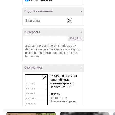
в этом дневнике
Подписка по e-mail
-
Интересы
-
Все (313)
a
air
amatory
anime
art
charlotte
day
depeche
down
emo
evanescence
good
green
him
hip-hop
hotel
icq
jane
korn
lacrimosa
Статистика
-
Создан: 06.08.2006
Записей: 665
Комментариев: 0
Написано: 665
Отчеты:
Посетители
Поисковые фразы