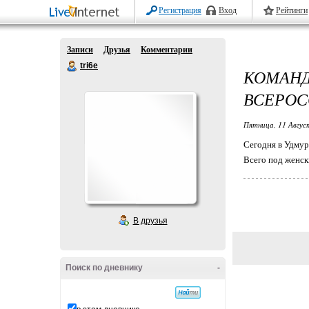
Регистрация
Вход
Рейтинги
Записи
Друзья
Комментарии
tri6e
КОМАН
ВСЕРОС
Пятница, 11 Авгус
Сегодня в Удмур
Всего под женск
В друзья
Поиск по дневнику
-