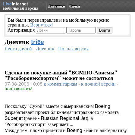
Live
Internet
Дневники
Личка
мобильная версия
Вы были перенаправлены на мобильную версию
страницы.
Вернуться!
Авторизация
Дневник
tri6e
Лента друзей
-
Дневник
-
Полная версия
Сделка по покупке акций "ВСМПО-Ависмы"
"Рособоронэкспортом" может не состояться
07-08-2006 10:08
к комментариям
-
к полной версии
-
понравилось!
Поскольку "Сухой" вместе с американским Boeing
разрабатывает проект ближнемагистрального самолета
Superjet (ранее - Russian Regional Jet), а
"Рособоронэкспорт" завершает ...
Между тем, плохо придется и Boeing - найти альтернативу