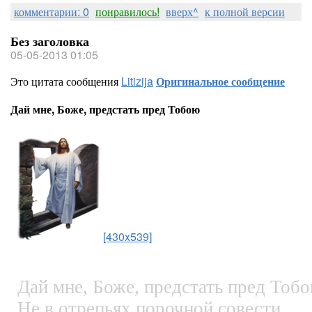
комментарии: 0
понравилось!
вверх^
к полной версии
Без заголовка
05-05-2013 01:05
Это цитата сообщения
Litizija
Оригинальное сообщение
Дай мне, Боже, предстать пред Тобою
[430x539]
Дай мне, Боже, предстать пред Тоб
Не в отрепьях порочной совести,