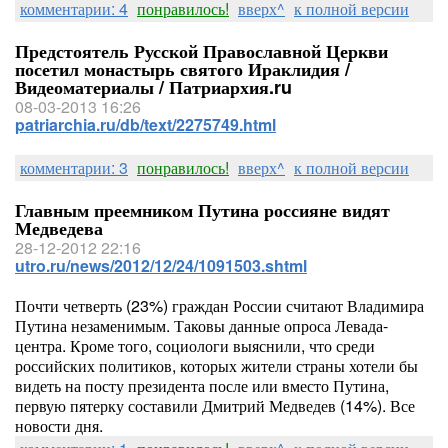
комментарии: 4
понравилось!
вверх^
к полной версии
Предстоятель Русской Православной Церкви
посетил монастырь святого Ираклидия /
Видеоматериалы / Патриархия.ru
08-03-2013 16:26
patriarchia.ru/db/text/2275749.html
комментарии: 3
понравилось!
вверх^
к полной версии
Главным преемником Путина россияне видят
Медведева
28-12-2012 22:16
utro.ru/news/2012/12/24/1091503.shtml
Почти четверть (23%) граждан России считают Владимира
Путина незаменимым. Таковы данные опроса Левада-
центра. Кроме того, социологи выяснили, что среди
российских политиков, которых жители страны хотели бы
видеть на посту президента после или вместо Путина,
первую пятерку составили Дмитрий Медведев (14%). Все
новости дня.