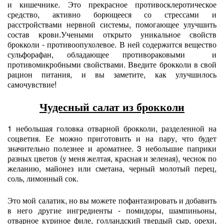
и кишечнике. Это прекрасное противосклеротическое
средство, активно борющееся со стрессами и
расстройствами нервной системы, помогающее улучшить
состав крови.Учеными открыто уникальное свойств
брокколи - противоопухолевое. В ней содержится вещество
сульфорафан, обладающее противораковыми и
противомикробными свойствами. Введите брокколи в свой
рацион питания, и вы заметите, как улучшилось
самочувствие!
Чудесный салат из брокколи
1 небольшая головка отварной брокколи, разделенной на
соцветия. Ее можно приготовить и на пару, что будет
значительно полезнее и ароматнее. 3 небольшие паприки
разных цветов (у меня желтая, красная и зеленая), чеснок по
желанию, майонез или сметана, черный молотый перец,
соль, лимонный сок.
Это мой салатик, но вы можете пофантазировать и добавить
в него другие ингредиенты - помидоры, шампиньоны,
отварное куриное филе, голландский твердый сыр, орехи,