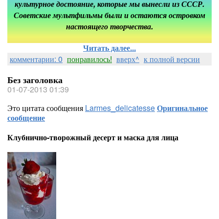
культурное достояние
, которые мы вынесли из СССР.
Советские мультфильмы были и остаются островком
настоящего творчества.
Читать далее...
комментарии: 0
понравилось!
вверх^
к полной версии
Без заголовка
01-07-2013 01:39
Это цитата сообщения
Larmes_delicatesse
Оригинальное
сообщение
Клубнично-творожный десерт и маска для лица