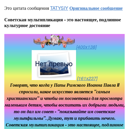
Это цитата сообщения
TATYSIY
Оригинальное сообщение
Советская мультипликация - это настоящее, подлинное
культурное достояние
[400x138]
[161x237]
Говорят, что когда у Папы Римского Иоанна Павла II
спросили, какое искусство является "самым
христианским" и чтобы он посоветовал для просмотра
маленьким детям, чтобы воспитать их добрыми людьми,
то он дал им совет - "показывайте им советские
мультфильмы". Думаю, тут и прибавить нечего.
Советская мультипликация - это настоящее, подлинное