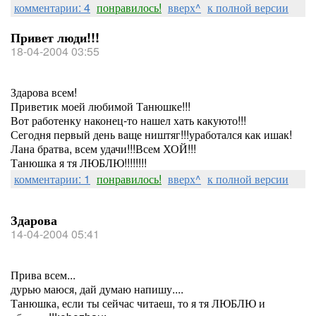
комментарии: 4
понравилось!
вверх^
к полной версии
Привет люди!!!
18-04-2004 03:55
Здарова всем!
Приветик моей любимой Танюшке!!!
Вот работенку наконец-то нашел хать какуюто!!!
Сегодня первый день ваще ништяг!!!уработался как ишак!
Лана братва, всем удачи!!!Всем ХОЙ!!!
Танюшка я тя ЛЮБЛЮ!!!!!!!!
комментарии: 1
понравилось!
вверх^
к полной версии
Здарова
14-04-2004 05:41
Прива всем...
дурью маюся, дай думаю напишу....
Танюшка, если ты сейчас читаеш, то я тя ЛЮБЛЮ и