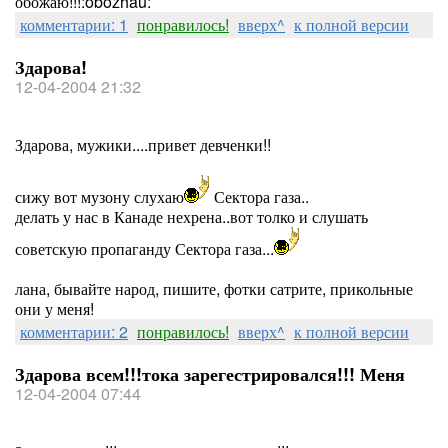
обожаю!!!:obozhau:
комментарии: 1
понравилось!
вверх^
к полной версии
Здарова!
12-04-2004 21:32
Здарова, мужики....привет девченки!!
сижу вот музону слухаю
Сектора газа..
делать у нас в Канаде нехрена..вот толко и слушать
советскую пропаганду Сектора газа...
лана, бывайте народ, пишите, фотки сатрите, прикольные
они у меня!
комментарии: 2
понравилось!
вверх^
к полной версии
Здарова всем!!!тока зарегестрировался!!! Меня
12-04-2004 07:44