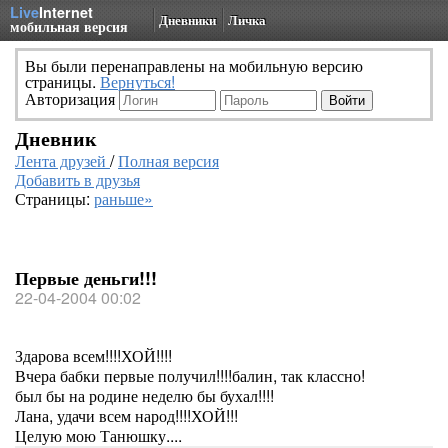
Live
Internet
Дневники
Личка
мобильная версия
Вы были перенаправлены на мобильную версию
страницы.
Вернуться!
Авторизация
Дневник
Лента друзей
/
Полная версия
Добавить в друзья
Страницы:
раньше»
Первые деньги!!!
22-04-2004 00:02
Здарова всем!!!!ХОЙ!!!!
Вчера бабки первые получил!!!!балин, так классно!
был бы на родине неделю бы бухал!!!!
Лана, удачи всем народ!!!!ХОЙ!!!
Целую мою Танюшку....