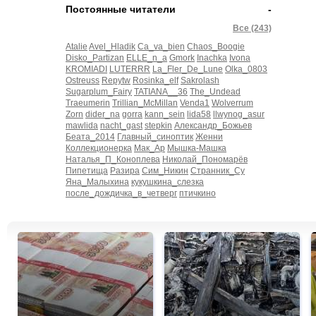
Постоянные читатели
-
Все (243)
Atalie
Avel_Hladik
Ca_va_bien
Chaos_Boogie
Disko_Partizan
ELLE_n_a
Gmork
Inachka
Ivona
KROMIADI
LUTERRR
La_Fler_De_Lune
Olka_0803
Ostreuss
Repytw
Rosinka_elf
Sakrolash
Sugarplum_Fairy
TATIANA__36
The_Undead
Traeumerin
Trillian_McMillan
Venda1
Wolverrum
Zorn
dider_na
gorra
kann_sein
lida58
llwynog_asur
mawlida
nacht_gast
stepkin
Александр_Божьев
Беата_2014
Главный_синоптик
Женни
Коллекционерка
Мак_Ар
Мышка-Машка
Наталья_П_Коноплева
Николай_Пономарёв
Пипетища
Разира
Сим_Никин
Странник_Су
Яна_Малыхина
кукушкина_слезка
после_дождичка_в_четверг
птичкино