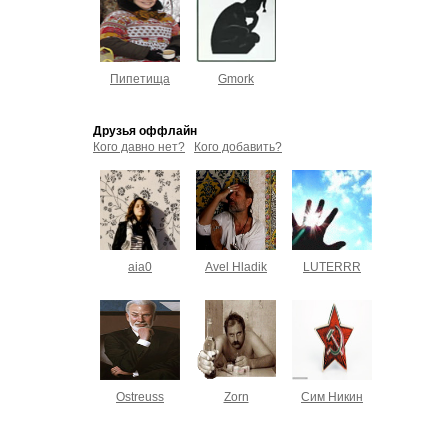
Пипетища
Gmork
Друзья оффлайн
Кого давно нет?
Кого добавить?
aia0
Avel Hladik
LUTERRR
Ostreuss
Zorn
Сим Никин