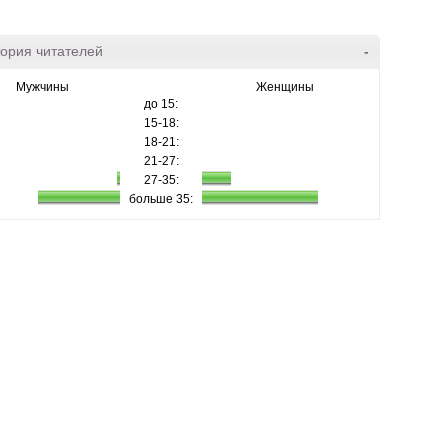
ория читателей
-
Мужчины
Женщины
до 15:
15-18:
18-21:
21-27:
27-35:
больше 35: