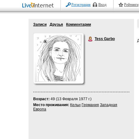
Регистрация
Вход
Рейтинги
Записи
Друзья
Комментарии
Tess Garbo
Возраст:
49 (13 Февраля 1977 г.)
Место проживания:
Кельн
Германия
Западная
Европа