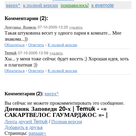
вверх^
к полной версии
понравилось!
в evernote
Комментарии (2):
07-10-2005-13:25
удалить
Девушка_Ваниль
Такая штуковина весит у одного парня в комнате... Мне
знакома...))
Обратиться
-
Ответить
-
К полной версии
07-10-2005-13:59
удалить
Temuk
Хы... у меня тоже сейчас будет висеть ;) Хорошая идея, хоть
и плагиатная :))
Обратиться
-
Ответить
-
К полной версии
Комментарии (2):
вверх^
Вы сейчас не можете прокомментировать это сообщение.
Дневник Заповеди 20-х | Temuk - -=
САКАРТВЕЛОС ГАУМАРДЖОС =- |
Лента друзей Temuk
/
Полная версия
Добавить в друзья
Страницы:
раньше»