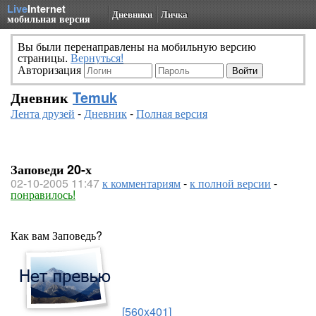
Live
Internet
Дневники
Личка
мобильная версия
Вы были перенаправлены на мобильную версию
страницы.
Вернуться!
Авторизация
Дневник
Temuk
Лента друзей
-
Дневник
-
Полная версия
Заповеди 20-х
02-10-2005 11:47
к комментариям
-
к полной версии
-
понравилось!
Как вам Заповедь?
[560x401]