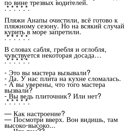
по вине трезвых водителей.
.*.*.*.*.*.
Пляжи Анапы очистили, всё готово к
пляжному сезону. Но на всякий случай
курить в море запретили.
.*.*.*.*.*.
В словах сабля, гребля и оглобля,
чувствуется некоторая досада…
.*.*.*.*.*.
- Это вы мастера вызывали?
- Да. У нас плита на кухне сломалась.
- А вы уверены, что того мастера
вызвали?
- Вы ведь плиточник? Или нет?
.*.*.*.*.*.
— Как настроение?
— Посмотри вверх. Вон видишь, там
высоко-высоко...
— Что там??