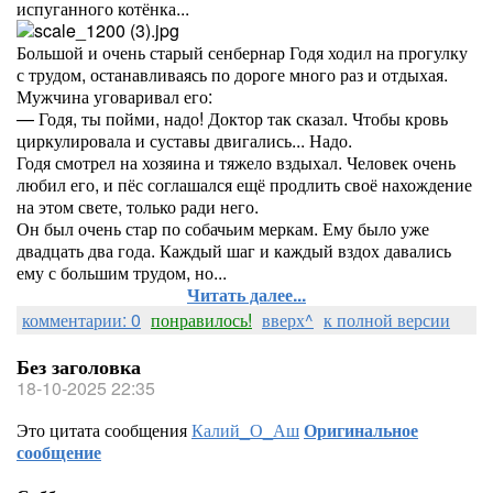
испуганного котёнка...
Большой и очень старый сенбернар Годя ходил на прогулку
с трудом, останавливаясь по дороге много раз и отдыхая.
Мужчина уговаривал его:
— Годя, ты пойми, надо! Доктор так сказал. Чтобы кровь
циркулировала и суставы двигались... Надо.
Годя смотрел на хозяина и тяжело вздыхал. Человек очень
любил его, и пёс соглашался ещё продлить своё нахождение
на этом свете, только ради него.
Он был очень стар по собачьим меркам. Ему было уже
двадцать два года. Каждый шаг и каждый вздох давались
ему с большим трудом, но...
Читать далее...
комментарии: 0
понравилось!
вверх^
к полной версии
Без заголовка
18-10-2025 22:35
Это цитата сообщения
Калий_О_Аш
Оригинальное
сообщение