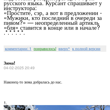
русского языка. Курсант спрашивает у
инструктора:
«Простите, сэр, а вот в предложении -
«Мужики, кто последний в очереди за
пивом?» — неопределенный артикль
«бля» ставится в конце или в начале?
.*.*.*.*.*.
комментарии: 1
понравилось!
вверх^
к полной версии
Зима!
04-02-2025 20:49
Наконец-то зима добралась до нас.
1.