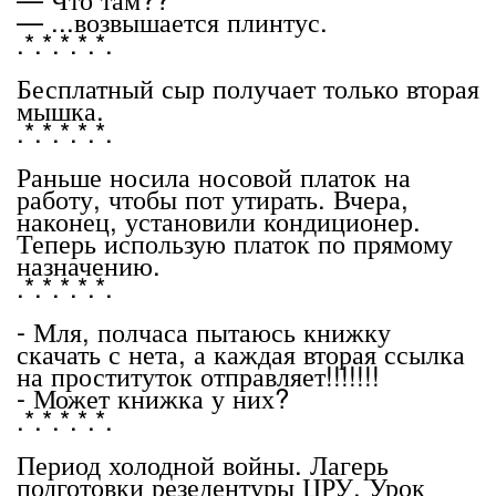
— ...возвышается плинтус.
.*.*.*.*.*.
Бесплатный сыр получает только вторая
мышка.
.*.*.*.*.*.
Раньше носила носовой платок на
работу, чтобы пот утирать. Вчера,
наконец, установили кондиционер.
Теперь использую платок по прямому
назначению.
.*.*.*.*.*.
- Мля, полчаса пытаюсь книжку
скачать с нета, а каждая вторая ссылка
на проституток отправляет!!!!!!!
- Может книжка у них?
.*.*.*.*.*.
Период холодной войны. Лагерь
подготовки резедентуры ЦРУ. Урок