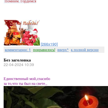
Помним. Гордимся
[266x190]
комментарии: 1
понравилось!
вверх^
к полной версии
Без заголовка
22-04-2024 10:39
Единственный мой,спасибо
за то,что ты был на свете
,,,