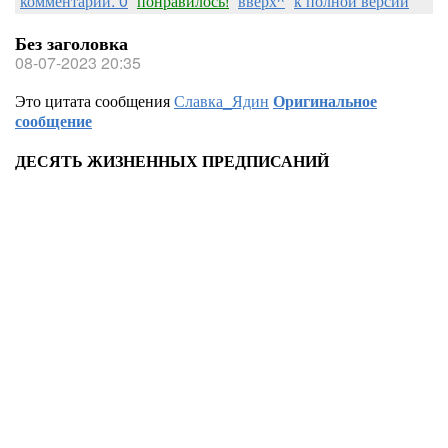
комментарии: 0
понравилось!
вверх^
к полной версии
Без заголовка
08-07-2023 20:35
Это цитата сообщения
Славка_Ядин
Оригинальное
сообщение
ДЕСЯТЬ ЖИЗНЕННЫХ ПРЕДПИСАНИЙ
********
Есть ДЕСЯТЬ заповедей Божьих, - все
то знают...
Но только вряд ли их все люди
исполняют!