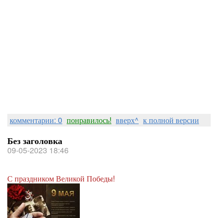
знатным.
И в ситуациях любых полезно помнить:
Что "всё проходит" в нашей жизни
бурно-скромной.
Опоэтизатор
Славка_Ядин
комментарии: 0
понравилось!
вверх^
к полной версии
Без заголовка
09-05-2023 18:46
С праздником Великой Победы!