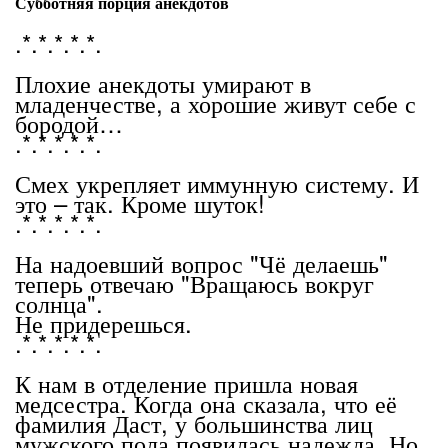
Субботняя порция анекдотов
.*.*.*.*.*.
Плохие анекдоты умирают в
младенчестве, а хорошие живут себе с
бородой…
.*.*.*.*.*.
Смех укрепляет иммунную систему. И
это – так. Кроме шуток!
.*.*.*.*.*.
На надоевший вопрос "Чё делаешь"
теперь отвечаю "Вращаюсь вокруг
солнца".
Не придерешься.
.*.*.*.*.*.
К нам в отделение пришла новая
медсестра. Когда она сказала, что её
фамилия Даст, у большинства лиц
мужского пола появилась надежда. Но