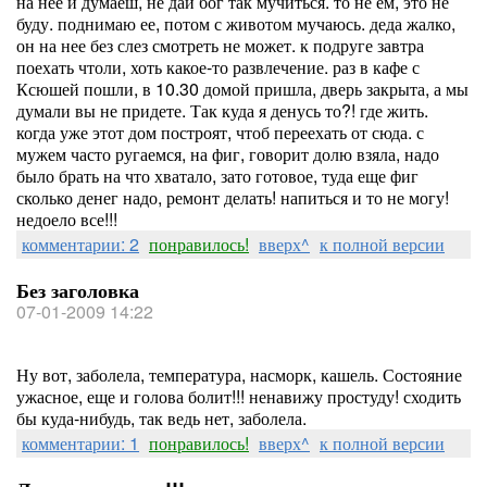
на нее и думаеш, не дай бог так мучиться. то не ем, это не
буду. поднимаю ее, потом с животом мучаюсь. деда жалко,
он на нее без слез смотреть не может. к подруге завтра
поехать чтоли, хоть какое-то развлечение. раз в кафе с
Ксюшей пошли, в 10.30 домой пришла, дверь закрыта, а мы
думали вы не придете. Так куда я денусь то?! где жить.
когда уже этот дом построят, чтоб переехать от сюда. с
мужем часто ругаемся, на фиг, говорит долю взяла, надо
было брать на что хватало, зато готовое, туда еще фиг
сколько денег надо, ремонт делать! напиться и то не могу!
недоело все!!!
комментарии: 2
понравилось!
вверх^
к полной версии
Без заголовка
07-01-2009 14:22
Ну вот, заболела, температура, насморк, кашель. Состояние
ужасное, еще и голова болит!!! ненавижу простуду! сходить
бы куда-нибудь, так ведь нет, заболела.
комментарии: 1
понравилось!
вверх^
к полной версии