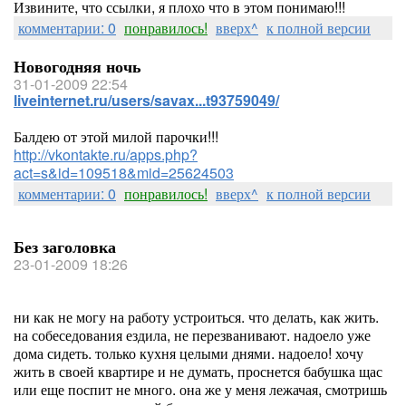
Извините, что ссылки, я плохо что в этом понимаю!!!
комментарии: 0
понравилось!
вверх^
к полной версии
Новогодняя ночь
31-01-2009 22:54
liveinternet.ru/users/savax...t93759049/
Балдею от этой милой парочки!!!
http://vkontakte.ru/apps.php?
act=s&id=109518&mid=25624503
комментарии: 0
понравилось!
вверх^
к полной версии
Без заголовка
23-01-2009 18:26
ни как не могу на работу устроиться. что делать, как жить.
на собеседования ездила, не перезванивают. надоело уже
дома сидеть. только кухня целыми днями. надоело! хочу
жить в своей квартире и не думать, проснется бабушка щас
или еще поспит не много. она же у меня лежачая, смотришь