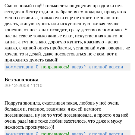
Скоро новый год!!! только чета ощущения праздника нет.
сегодня в Ленту ездили, набрали всем подарки, продуктов.
меню составила, только елка еще не стоит. не знаю что
делать, живую купить или искуственную. живая лучше
конечно, от нее запах исходит, сразу детство вспоминаю. У
нас на севере только живые елки, искуственная как-то не
катит. а тут не знаю. дорогую купить, красивую - денег
жалко, с живой опять проблемы, установка! муж говорит: че
хочеш, то и делай. даже посоветоваться не с кем. вот и
приходится думать самой!
комментарии: 0
понравилось!
вверх^
к полной версии
Без заголовка
20-12-2008 11:10
Подруга звонила, счастливая такая, любовь у неё очень
большая и, главное, взаимная! я аж ей немного
позавидовала, ну не то чтоб позавидовала, а просто я за неё
очень рада! мне тоже любви захотелось, что даже к мужу
нежность проснулась;-)!
комментарии: 2
понравилось!
вверх^
к полной версии