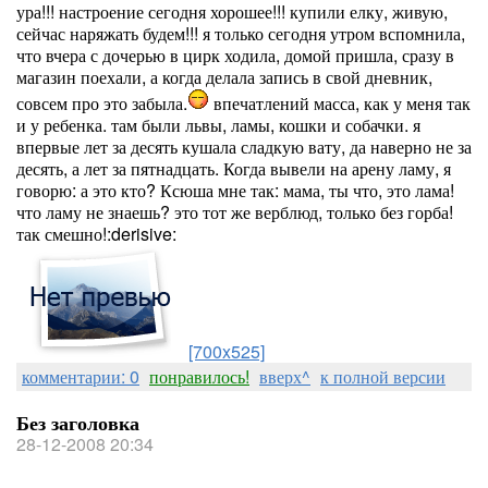
ура!!! настроение сегодня хорошее!!! купили елку, живую,
сейчас наряжать будем!!! я только сегодня утром вспомнила,
что вчера с дочерью в цирк ходила, домой пришла, сразу в
магазин поехали, а когда делала запись в свой дневник,
совсем про это забыла.
впечатлений масса, как у меня так
и у ребенка. там были львы, ламы, кошки и собачки. я
впервые лет за десять кушала сладкую вату, да наверно не за
десять, а лет за пятнадцать. Когда вывели на арену ламу, я
говорю: а это кто? Ксюша мне так: мама, ты что, это лама!
что ламу не знаешь? это тот же верблюд, только без горба!
так смешно!:derisive:
[700x525]
комментарии: 0
понравилось!
вверх^
к полной версии
Без заголовка
28-12-2008 20:34