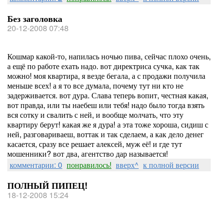
Без заголовка
20-12-2008 07:48
Кошмар какой-то, напилась ночью пива, сейчас плохо очень,
а ещё по работе ехать надо. вот директриса сучка, как так
можно! моя квартира, я везде бегала, а с продажи получила
меньше всех! а я то все думала, почему тут ни кто не
задерживается. вот дура. Слава теперь вопит, честная какая,
вот правда, или ты наебеш или тебя! надо было тогда взять
вся сотку и свалить с ней, и вообще молчать, что эту
квартиру берут! какая же я дура! а эта тоже хороша, сидиш с
ней, разговариваеш, воттак и так сделаем, а как дело денег
касается, сразу все решает алексей, муж её! и где тут
мошенники? вот два, агентство дар называется!
комментарии: 0
понравилось!
вверх^
к полной версии
ПОЛНЫЙ ПИПЕЦ!
18-12-2008 15:24