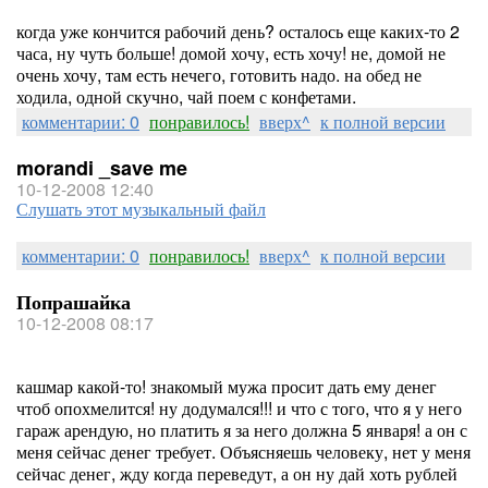
когда уже кончится рабочий день? осталось еще каких-то 2
часа, ну чуть больше! домой хочу, есть хочу! не, домой не
очень хочу, там есть нечего, готовить надо. на обед не
ходила, одной скучно, чай поем с конфетами.
комментарии: 0
понравилось!
вверх^
к полной версии
morandi _save me
10-12-2008 12:40
Слушать этот музыкальный файл
комментарии: 0
понравилось!
вверх^
к полной версии
Попрашайка
10-12-2008 08:17
кашмар какой-то! знакомый мужа просит дать ему денег
чтоб опохмелится! ну додумался!!! и что с того, что я у него
гараж арендую, но платить я за него должна 5 января! а он с
меня сейчас денег требует. Объясняешь человеку, нет у меня
сейчас денег, жду когда переведут, а он ну дай хоть рублей