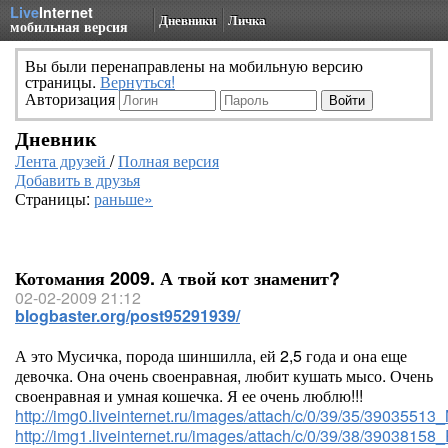
Live
Internet
Дневники
Личка
мобильная версия
Вы были перенаправлены на мобильную версию
страницы.
Вернуться!
Авторизация
Дневник
Лента друзей
/
Полная версия
Добавить в друзья
Страницы:
раньше»
Котомания 2009. А твой кот знаменит?
02-02-2009 21:12
blogbaster.org/post95291939/
А это Мусичка, порода шиншилла, ей 2,5 года и она еще
девочка. Она очень своенравная, любит кушать мысо. Очень
своенравная и умная кошечка. Я ее очень люблю!!!
http://img0.liveinternet.ru/images/attach/c/0/39/35/3903551
http://img1.liveinternet.ru/images/attach/c/0/39/38/390381