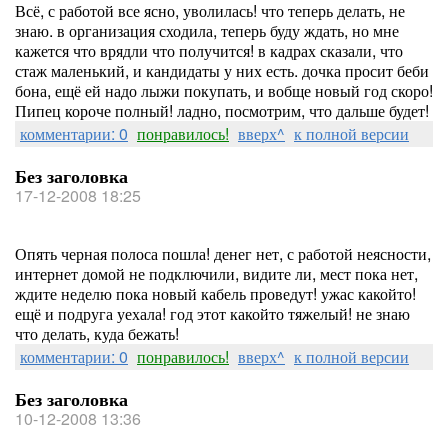
Всё, с работой все ясно, уволилась! что теперь делать, не
знаю. в организация сходила, теперь буду ждать, но мне
кажется что врядли что получится! в кадрах сказали, что
стаж маленький, и кандидаты у них есть. дочка просит беби
бона, ещё ей надо лыжи покупать, и вобще новый год скоро!
Пипец короче полный! ладно, посмотрим, что дальше будет!
комментарии: 0
понравилось!
вверх^
к полной версии
Без заголовка
17-12-2008 18:25
Опять черная полоса пошла! денег нет, с работой неясности,
интернет домой не подключили, видите ли, мест пока нет,
ждите неделю пока новый кабель проведут! ужас какойто!
ещё и подруга уехала! год этот какойто тяжелый! не знаю
что делать, куда бежать!
комментарии: 0
понравилось!
вверх^
к полной версии
Без заголовка
10-12-2008 13:36