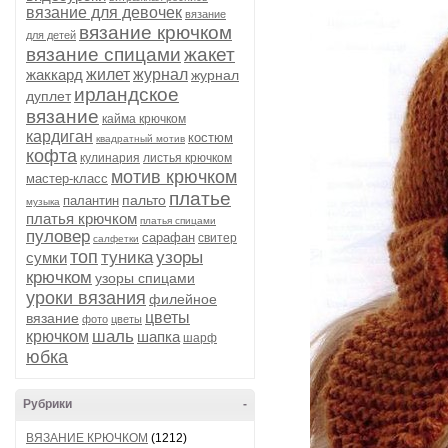
вязание для девочек
вязание
вязание крючком
для детей
вязание спицами
жакет
жаккард
жилет
журнал
журнал
ирландское
дуплет
вязание
кайма крючком
кардиган
костюм
квадратный мотив
кофта
кулинария
листья крючком
мотив крючком
мастер-класс
платье
пальто
палантин
музыка
платья крючком
платья спицами
пуловер
сарафан
свитер
салфетки
топ
туника
узоры
сумки
крючком
узоры спицами
уроки вязания
филейное
цветы
вязание
фото
цветы
шаль
крючком
шапка
шарф
юбка
Рубрики
-
ВЯЗАНИЕ КРЮЧКОМ
(1212)