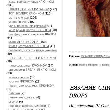
жакет,кофта,пуловер КРЮЧКОМ
(239)
ПЛАТЬЕ, ТУНИКА КРЮЧКОМ
(227)
ТОП, БОЛЕРО КРЮЧКОМ
(115)
мотив крючком
(106)
узоры крючком
(97)
уроки по вязанию крючком
(97)
юбка,брюки,шорты КРЮЧКОМ
(70)
шарфы, палантины,шаль,ШАПКИ
(64)
ФИЛЕЙНОЕ ВЯЗАНИЕ
(50)
жилет,безрукавка КРЮЧКОМ
(41)
салфетки,скатерти,пледы,коврики
(39)
Рубрики:
ВЯЗАНИЕ СПИЦАМИ/шап
ВЯЗАНИЕ ДЛЯ ДЕТЕЙ КРЮЧКОМ
(36)
Метки:
вязание спицами
шапка
пальто,кардиган КРЮЧКОМ
(34)
видеоуроки ВЯЗАНИЯ КРЮЧКОМ
(33)
кайма крючком
(30)
костюм КРЮЧКОМ
(29)
ВЯЗАНИЕ СПИ
носки,тапочки,следки КРЮЧКОМ
(11)
DROPS
бабочки
(7)
ленточное кружево
(6)
ссылки
(4)
Понедельник, 01 Окт
перчатки,варежки,митенки
(3)