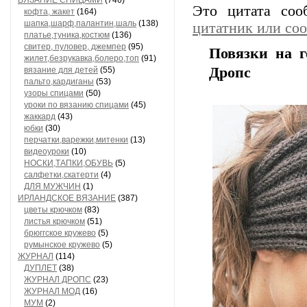
ВЯЗАНИЕ СПИЦАМИ
(746)
Это цитата со
кофта, жакет
(164)
шапка,шарф,палантин,шаль
(138)
цитатник или со
платье,туника,костюм
(136)
свитер, пуловер, джемпер
(95)
Повязки на г
жилет,безрукавка,болеро,топ
(91)
Дропс
вязание для детей
(55)
пальто,кардиганы
(53)
узоры спицами
(50)
уроки по вязанию спицами
(45)
жаккард
(43)
юбки
(30)
перчатки,варежки,митенки
(13)
видеоуроки
(10)
НОСКИ,ТАПКИ,ОБУВЬ
(5)
салфетки,скатерти
(4)
ДЛЯ МУЖЧИН
(1)
ИРЛАНДСКОЕ ВЯЗАНИЕ
(387)
цветы крючком
(83)
листья крючком
(51)
брюггское кружево
(5)
румынское кружево
(5)
ЖУРНАЛ
(114)
ДУПЛЕТ
(38)
ЖУРНАЛ ДРОПС
(23)
ЖУРНАЛ МОД
(16)
МУМ
(2)