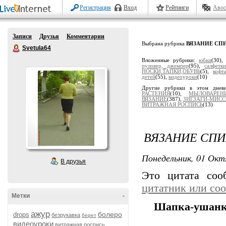
Регистрация
Вход
Рейтинги
Авос
Записи
Друзья
Комментарии
Выбрана рубрика
ВЯЗАНИЕ СП
Svetula64
Вложенные рубрики:
юбки
(30)
пуловер, джемпер
(95),
салфетки
НОСКИ,ТАПКИ,ОБУВЬ
(5),
кофт
детей
(55),
видеоуроки
(10)
Другие рубрики в этом днев
РАСТЕНИЯ
(10),
МЫЛОВАРЕН
ВЯЗАНИЕ
(387),
ЗИГЗАГИ-МИС
ВИТРАЖНАЯ РОСПИСЬ
(13)
ВЯЗАНИЕ СПИ
Понедельник, 01 Окт
В друзья
Это цитата со
цитатник или со
Метки
-
Шапка-ушанк
ажур
болеро
drops
безрукавка
берет
видеоуроки
витражная роспись