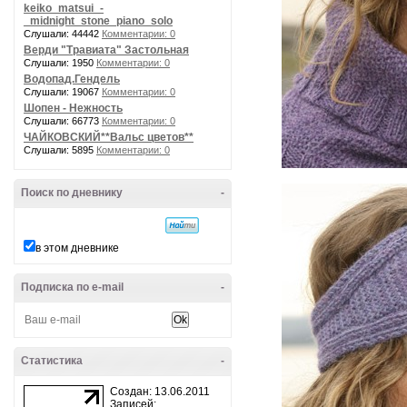
keiko_matsui_-
_midnight_stone_piano_solo
Слушали: 44442
Комментарии: 0
Верди "Травиата" Застольная
Слушали: 1950
Комментарии: 0
Водопад.Гендель
Слушали: 19067
Комментарии: 0
Шопен - Нежность
Слушали: 66773
Комментарии: 0
ЧАЙКОВСКИЙ**Вальс цветов**
Слушали: 5895
Комментарии: 0
Поиск по дневнику
-
в этом дневнике
Подписка по e-mail
-
Статистика
-
Создан: 13.06.2011
Записей: