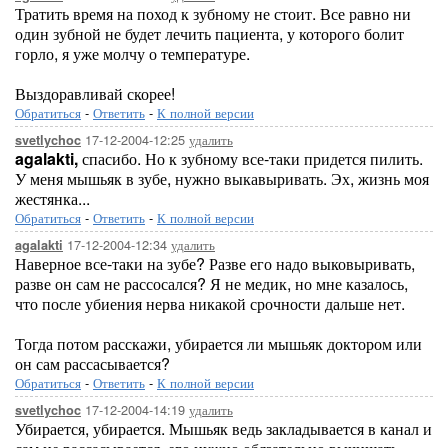
Тратить время на поход к зубному не стоит. Все равно ни
один зубной не будет лечить пациента, у которого болит
горло, я уже молчу о температуре.
Выздоравливай скорее!
Обратиться
-
Ответить
-
К полной версии
17-12-2004-12:25
удалить
svetlychoc
agalakti,
спасибо. Но к зубному все-таки придется пилить.
У меня мышьяк в зубе, нужно выкавыривать. Эх, жизнь моя
жестянка...
Обратиться
-
Ответить
-
К полной версии
17-12-2004-12:34
удалить
agalakti
Наверное все-таки на зубе? Разве его надо выковыривать,
разве он сам не рассосался? Я не медик, но мне казалось,
что после убиения нерва никакой срочности дальше нет.
Тогда потом расскажи, убирается ли мышьяк доктором или
он сам рассасывается?
Обратиться
-
Ответить
-
К полной версии
17-12-2004-14:19
удалить
svetlychoc
Убирается, убирается. Мышьяк ведь закладывается в канал и