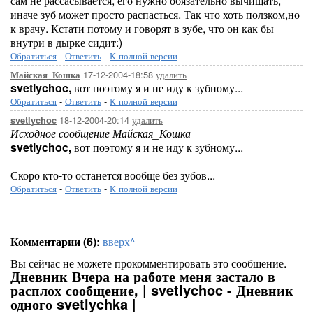
сам не рассасывается, его нужно обязательно вычищать,
иначе зуб может просто распасться. Так что хоть ползком,но
к врачу. Кстати потому и говорят в зубе, что он как бы
внутри в дырке сидит:)
Обратиться
-
Ответить
-
К полной версии
17-12-2004-18:58
удалить
Майская_Кошка
svetlychoc,
вот поэтому я и не иду к зубному...
Обратиться
-
Ответить
-
К полной версии
18-12-2004-20:14
удалить
svetlychoc
Исходное сообщение Майская_Кошка
svetlychoc,
вот поэтому я и не иду к зубному...
Скоро кто-то останется вообще без зубов...
Обратиться
-
Ответить
-
К полной версии
Комментарии (6):
вверх^
Вы сейчас не можете прокомментировать это сообщение.
Дневник Вчера на работе меня застало в
расплох сообщение, | svetlychoc - Дневник
одного svetlychka |