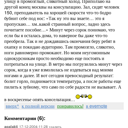
улицу в промозглый, слякотный холод. Приползаю на
другой конец москвы на консультацию. Зал, сидят человек
150, преподаватель на хорошей скорости что-то бодро
бубнит себе под нос: «Так ну это вы знаете… это я
пропускаю… хм..какой странный вопрос, ладно здесь
почитаете пособие…» Минут через сорок понимаю, что
если бы я осталась дома, то наверное бы даже что-то
преобрела. Так и не дождавшись окончания беру ребят в
охапку и покидаю аудиторию. Там промозгло, слякотно,
ноги равномерно промокают. Но моим неугомонным
однокурсникам просто необходимо еще постоять и
потрепаться на улице. В метро мы погрузились минут через
сорок, когда я уже взмолилась не издеваться над моими
ногами и далее. И вот сегодня превосходный результат:
болит горло, поднимается температура, а после работы еще
пилить к зубному, что само по себе радости не вызывает. А
в воскресенье опять консельтация…
вверх^
к полной версии
понравилось!
в evernote
Комментарии (6):
17-12-2004-11:28
удалить
agalakti