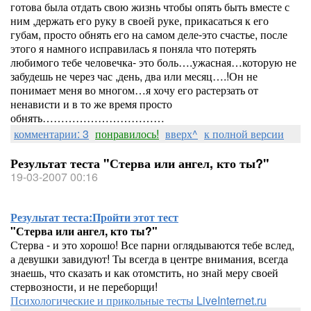
готова была отдать свою жизнь чтобы опять быть вместе с
ним ,держать его руку в своей руке, прикасаться к его
губам, просто обнять его на самом деле-это счастье, после
этого я намного исправилась я поняла что потерять
любимого тебе человечка- это боль….ужасная…которую не
забудешь не через час ,день, два или месяц….!Он не
понимает меня во многом…я хочу его растерзать от
ненависти и в то же время просто
обнять……………………………
комментарии: 3
понравилось!
вверх^
к полной версии
Результат теста "Стерва или ангел, кто ты?"
19-03-2007 00:16
Результат теста:
Пройти этот тест
"Стерва или ангел, кто ты?"
Стерва - и это хорошо! Все парни оглядываются тебе вслед,
а девушки завидуют! Ты всегда в центре внимания, всегда
знаешь, что сказать и как отомстить, но знай меру своей
стервозности, и не переборщи!
Психологические и прикольные тесты LiveInternet.ru