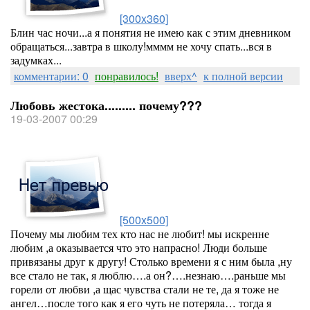
[300x360]
Блин час ночи...а я понятия не имею как с этим дневником
обращаться...завтра в школу!мммм не хочу спать...вся в
задумках...
комментарии: 0
понравилось!
вверх^
к полной версии
Любовь жестока......... почему???
19-03-2007 00:29
[500x500]
Почему мы любим тех кто нас не любит! мы искренне
любим ,а оказывается что это напрасно! Люди больше
привязаны друг к другу! Столько времени я с ним была ,ну
все стало не так, я люблю….а он?….незнаю….раньше мы
горели от любви ,а щас чувства стали не те, да я тоже не
ангел…после того как я его чуть не потеряла… тогда я